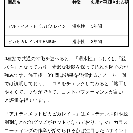
商品名
特徴
効果が発揮される期間
アルティメットピカピカレイン
滑水性
3年間
ピカピカレインPREMIUM
滑水性
3年間
スーパーピカピカレイン
親水性
3年間
4種類で共通の特徴を述べると、「滑水性」もしくは「親
水性」となっており、光沢な状態を保って汚れを防ぐのが
ピカピカレイン2
親水性
3年間
強みです。施工後、3年間は効果を発揮するとメーカー側
では説明しており、口コミをチェックしてみると「施工し
やすくて、ツヤができて、コストパフォーマンスが高い」
と評価を得ています。
「アルティメットピカピカレイン」はメンテナンス剤や脱
脂剤などの他グッズがセットとなっており、すぐにガラス
コーティングの作業が始められる点は注目したいポイント