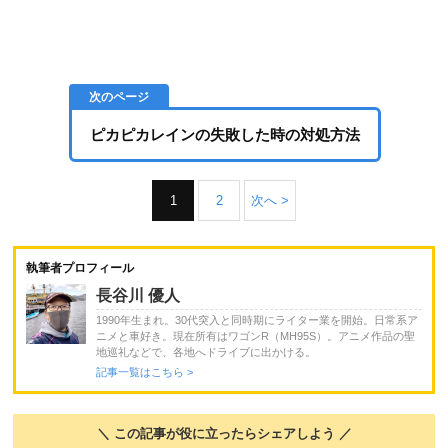
ピカピカレインの失敗した時の対処方法
1
2
次へ >
執筆者プロフィール
長谷川 優人
1990年生まれ。30代突入と同時期にライター業を開始。日常系ア
ニメと車好き。現在所有はワゴンR（MH95S）。アニメ作品の聖
地巡礼などで、各地へドライブに出かける。
記事一覧はこちら >
＼ この記事が役に立ったらシェアしよう ／