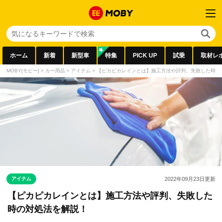
ホーム
新着
新型車
特集
PICK UP
試乗
取材レ
MOBY[モビー]
>
カー用品
>
アイテム
>
【ピカピカレインとは】施工方法や評判、失敗した時の
アイテム
2022年09月23日
更新
【ピカピカレインとは】施工方法や評判、失敗した
時の対処法を解説！