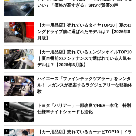
週間
月間
レクサス新型「ES」発売！「未来感あってかっこ
1
いい」「価格が高すぎる」SNSで賛否の声
【カー用品店】売れているタイヤTOP10｜夏のロ
2
ングドライブ前に選ばれたモデルは？【2026年6
月版】
【カー用品店】売れているエンジンオイルTOP10
3
｜夏本番前のメンテナンスで選ばれている人気モ
デルは？【2026年6月版】
ハイエース「ファインテックツアラー」をレンタ
4
ル！ レガンスが提案するラグジュアリーな移動体
験
トヨタ「ハリアー」一部改良でHEV一本化 特別
5
仕様車ナイトシェードも進化