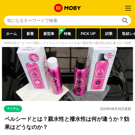
ホーム
新着
新型車
特集
PICK UP
試乗
取材レ
MOBY[モビー]
>
カー用品
>
アイテム
>
ペルシードとは？親水性と撥水性は何が違うか？効果は
アイテム
2020年08月26日
更新
ペルシードとは？親水性と撥水性は何が違うか？効
果はどうなのか？