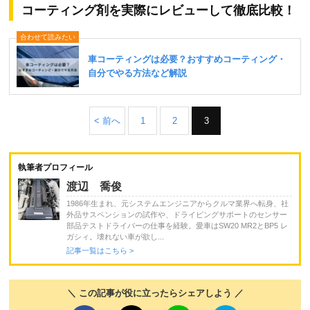
コーティング剤を実際にレビューして徹底比較！
< 前へ
1
2
3
執筆者プロフィール
渡辺 喬俊
1986年生まれ、元システムエンジニアからクルマ業界へ転身、社
外品サスペンションの試作や、ドライビングサポートのセンサー
部品テストドライバーの仕事を経験。愛車はSW20 MR2とBP5 レ
ガシィ。壊れない車が欲し...
記事一覧はこちら >
＼ この記事が役に立ったらシェアしよう ／