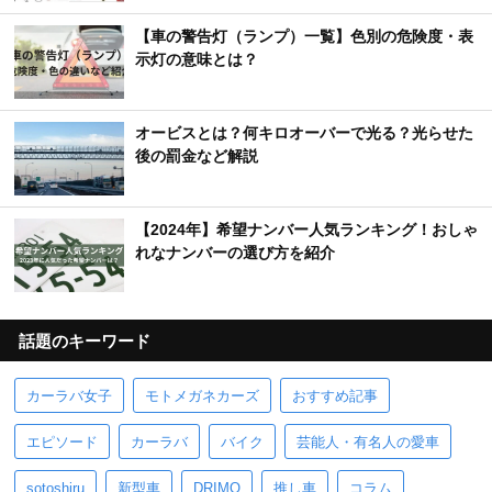
【車の警告灯（ランプ）一覧】色別の危険度・表
示灯の意味とは？
オービスとは？何キロオーバーで光る？光らせた
後の罰金など解説
【2024年】希望ナンバー人気ランキング！おしゃ
れなナンバーの選び方を紹介
話題のキーワード
カーラバ女子
モトメガネカーズ
おすすめ記事
エピソード
カーラバ
バイク
芸能人・有名人の愛車
sotoshiru
新型車
DRIMO
推し車
コラム