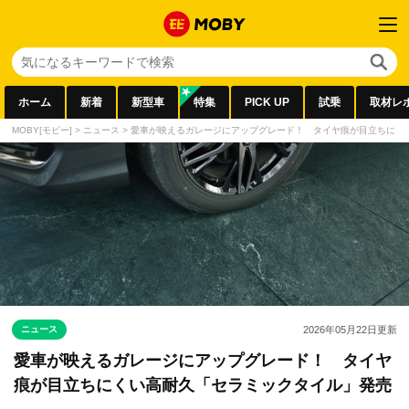
ホーム
新着
新型車
特集
PICK UP
試乗
取材レ
MOBY[モビー]
>
ニュース
>
愛車が映えるガレージにアップグレード！ タイヤ痕が目立ちにく
ニュース
2026年05月22日
更新
愛車が映えるガレージにアップグレード！ タイヤ
痕が目立ちにくい高耐久「セラミックタイル」発売