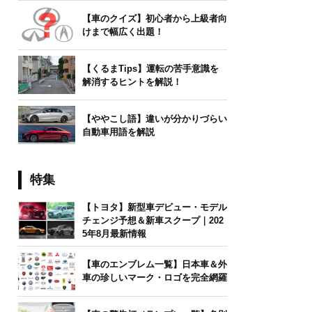
【車のクイズ】初心者から上級者向
けまで幅広く出題！
【くるまTips】運転の苦手意識を
解消するヒントを解説！
【ややこし語】違いが分かりづらい
自動車用語を解説
特集
【トヨタ】新型車デビュー・モデル
チェンジ予想＆新車スクープ｜202
5年8月最新情報
【車のエンブレム一覧】日本車＆外
車の珍しいマーク・ロゴを完全網羅