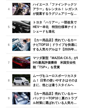
気モデルは？【2026年6月版】
ハイエース「ファインテックツ
アラー」をレンタル！ レガンス
4
が提案するラグジュアリーな移
動体験
トヨタ「ハリアー」一部改良で
HEV一本化 特別仕様車ナイト
5
シェードも進化
【カー用品店】売れているカー
ナビTOP10｜ドライブを快適に
6
する人気モデルは？【2026年6
月版】
マツダ新型「MAZDA CX-5」がI
IHS最高評価獲得 米国安全性
7
能「TSP+」を受賞
ムーヴをユーロスポーツカスタ
ム！ 日常の使いやすさはそのま
8
まに、他とは違うスタイルへ
【カー用品店】売れているカー
バッテリーTOP10｜夏のトラブ
9
ル対策に選ばれている人気モデ
ルは？【2026年6月版】