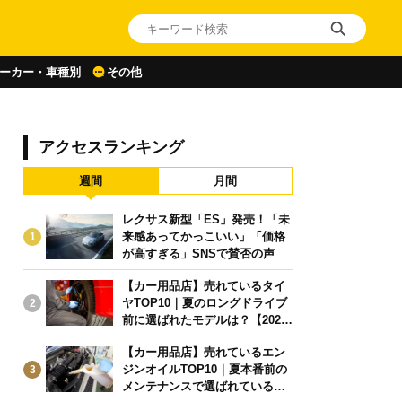
ーカー・車種別
その他
アクセスランキング
週間
月間
レクサス新型「ES」発売！「未
来感あってかっこいい」「価格
1
が高すぎる」SNSで賛否の声
【カー用品店】売れているタイ
ヤTOP10｜夏のロングドライブ
2
前に選ばれたモデルは？【2026
年6月版】
【カー用品店】売れているエン
ジンオイルTOP10｜夏本番前の
3
メンテナンスで選ばれている人