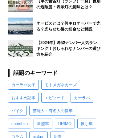
【車の警告灯（ランプ）一覧】色別
の危険度・表示灯の意味とは？
オービスとは？何キロオーバーで光
る？光らせた後の罰金など解説
【2024年】希望ナンバー人気ラン
キング！おしゃれなナンバーの選び
方を紹介
話題のキーワード
カーラバ女子
モトメガネカーズ
おすすめ記事
エピソード
カーラバ
バイク
芸能人・有名人の愛車
sotoshiru
新型車
DRIMO
推し車
コラム
pickup
新着