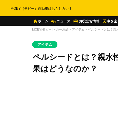
MOBY（モビー）自動車はおもしろい！
ホーム
ニュース
お役立ち情報
車を楽
MOBY[モビー]
>
カー用品
>
アイテム
>
ペルシードとは？親
アイテム
ペルシードとは？親水
果はどうなのか？