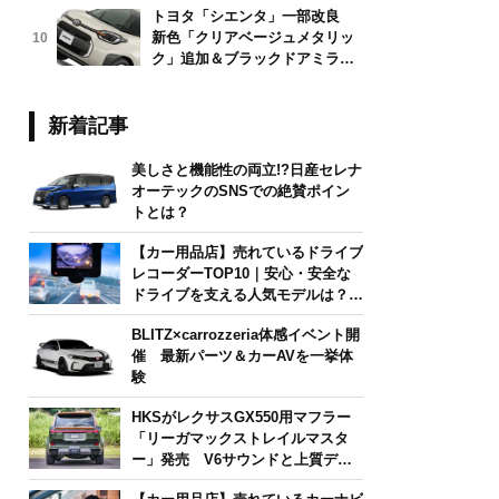
トヨタ「シエンタ」一部改良
新色「クリアベージュメタリッ
10
ク」追加＆ブラックドアミラー
採用
新着記事
美しさと機能性の両立!?日産セレナ
オーテックのSNSでの絶賛ポイン
トとは？
【カー用品店】売れているドライブ
レコーダーTOP10｜安心・安全な
ドライブを支える人気モデルは？
【2026年6月版】
BLITZ×carrozzeria体感イベント開
催 最新パーツ＆カーAVを一挙体
験
HKSがレクサスGX550用マフラー
「リーガマックストレイルマスタ
ー」発売 V6サウンドと上質デザ
インを両立