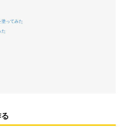
を塗ってみた
った
作る