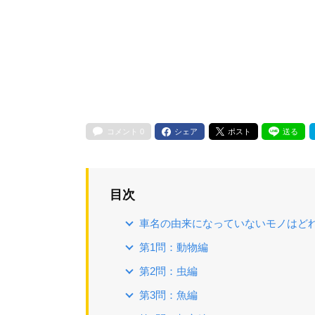
コメント
0
シェア
ポスト
送る
目次
車名の由来になっていないモノはど
第1問：動物編
第2問：虫編
第3問：魚編