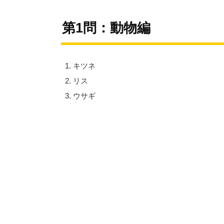
第1問：動物編
キツネ
リス
ウサギ