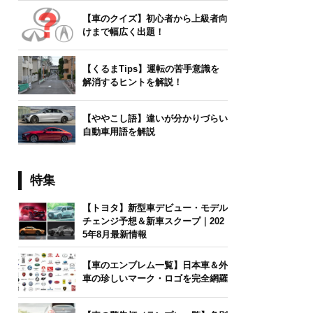
【車のクイズ】初心者から上級者向
けまで幅広く出題！
【くるまTips】運転の苦手意識を
解消するヒントを解説！
【ややこし語】違いが分かりづらい
自動車用語を解説
特集
【トヨタ】新型車デビュー・モデル
チェンジ予想＆新車スクープ｜202
5年8月最新情報
【車のエンブレム一覧】日本車＆外
車の珍しいマーク・ロゴを完全網羅