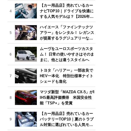
気モデルは？【2026年6月版】
【カー用品店】売れているカー
ナビTOP10｜ドライブを快適に
4
する人気モデルは？【2026年6
月版】
ハイエース「ファインテックツ
アラー」をレンタル！ レガンス
5
が提案するラグジュアリーな移
動体験
ムーヴをユーロスポーツカスタ
ム！ 日常の使いやすさはそのま
6
まに、他とは違うスタイルへ
トヨタ「ハリアー」一部改良で
HEV一本化 特別仕様車ナイト
7
シェードも進化
マツダ新型「MAZDA CX-5」がI
IHS最高評価獲得 米国安全性
8
能「TSP+」を受賞
【カー用品店】売れているカー
バッテリーTOP10｜夏のトラブ
9
ル対策に選ばれている人気モデ
ルは？【2026年6月版】