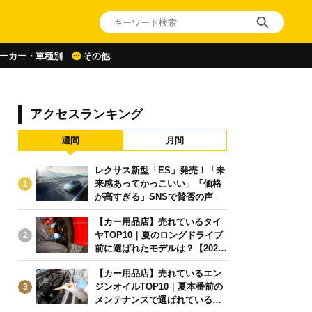
ーカー・車種別
その他
アクセスランキング
週間
月間
レクサス新型「ES」発売！「未
来感あってかっこいい」「価格
1
が高すぎる」SNSで賛否の声
【カー用品店】売れているタイ
ヤTOP10｜夏のロングドライブ
2
前に選ばれたモデルは？【2026
年6月版】
【カー用品店】売れているエン
ジンオイルTOP10｜夏本番前の
3
メンテナンスで選ばれている人