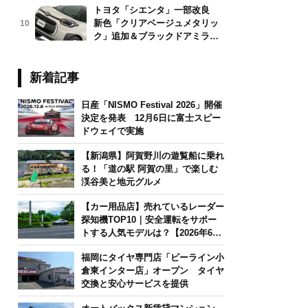
トヨタ「シエンタ」一部改良
新色「クリアベージュメタリッ
10
ク」追加＆ブラックドアミラー
採用
新着記事
日産「NISMO Festival 2026」開催
決定を発表 12月6日に富士スピー
ドウェイで実施
【新潟県】阿賀野川の遊覧船に乗れ
る！「道の駅 阿賀の里」で楽しむ
渓谷美と地元グルメ
【カー用品店】売れているレーダー
探知機TOP10｜安全運転をサポー
トする人気モデルは？【2026年6月
版】
福岡にタイヤ専門店「ビーライン小
倉東インター店」オープン タイヤ
交換と安心サービスを提供