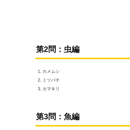
第2問：虫編
カメムシ
ミツバチ
カマキリ
第3問：魚編