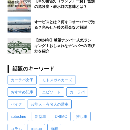
【車の警告灯（ランプ）一覧】色別
の危険度・表示灯の意味とは？
オービスとは？何キロオーバーで光
る？光らせた後の罰金など解説
【2024年】希望ナンバー人気ラン
キング！おしゃれなナンバーの選び
方を紹介
話題のキーワード
カーラバ女子
モトメガネカーズ
おすすめ記事
エピソード
カーラバ
バイク
芸能人・有名人の愛車
sotoshiru
新型車
DRIMO
推し車
コラム
pickup
新着