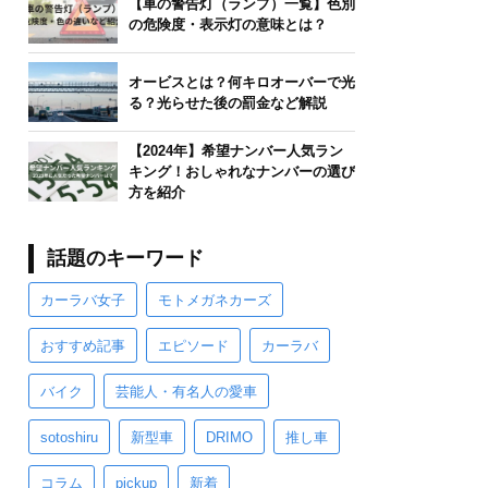
【車の警告灯（ランプ）一覧】色別
の危険度・表示灯の意味とは？
オービスとは？何キロオーバーで光
る？光らせた後の罰金など解説
【2024年】希望ナンバー人気ラン
キング！おしゃれなナンバーの選び
方を紹介
話題のキーワード
カーラバ女子
モトメガネカーズ
おすすめ記事
エピソード
カーラバ
バイク
芸能人・有名人の愛車
sotoshiru
新型車
DRIMO
推し車
コラム
pickup
新着