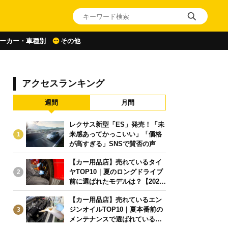
ーカー・車種別
その他
アクセスランキング
週間
月間
レクサス新型「ES」発売！「未
来感あってかっこいい」「価格
1
が高すぎる」SNSで賛否の声
【カー用品店】売れているタイ
ヤTOP10｜夏のロングドライブ
2
前に選ばれたモデルは？【2026
年6月版】
【カー用品店】売れているエン
ジンオイルTOP10｜夏本番前の
3
メンテナンスで選ばれている人