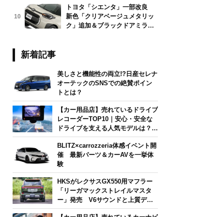
トヨタ「シエンタ」一部改良
新色「クリアベージュメタリッ
10
ク」追加＆ブラックドアミラー
採用
新着記事
美しさと機能性の両立!?日産セレナ
オーテックのSNSでの絶賛ポイン
トとは？
【カー用品店】売れているドライブ
レコーダーTOP10｜安心・安全な
ドライブを支える人気モデルは？
【2026年6月版】
BLITZ×carrozzeria体感イベント開
催 最新パーツ＆カーAVを一挙体
験
HKSがレクサスGX550用マフラー
「リーガマックストレイルマスタ
ー」発売 V6サウンドと上質デザ
インを両立