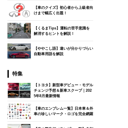
【車のクイズ】初心者から上級者向
けまで幅広く出題！
【くるまTips】運転の苦手意識を
解消するヒントを解説！
【ややこし語】違いが分かりづらい
自動車用語を解説
特集
【トヨタ】新型車デビュー・モデル
チェンジ予想＆新車スクープ｜202
5年8月最新情報
【車のエンブレム一覧】日本車＆外
車の珍しいマーク・ロゴを完全網羅