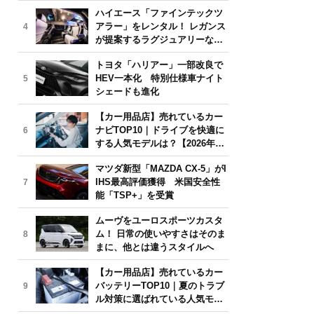
気モデルは？【2026年6月版】
ハイエース「ファインテックツ
アラー」をレンタル！ レガンス
4
が提案するラグジュアリーな移
動体験
トヨタ「ハリアー」一部改良で
HEV一本化 特別仕様車ナイト
5
シェードも進化
【カー用品店】売れているカー
ナビTOP10｜ドライブを快適に
6
する人気モデルは？【2026年6
月版】
マツダ新型「MAZDA CX-5」がI
IHS最高評価獲得 米国安全性
7
能「TSP+」を受賞
ムーヴをユーロスポーツカスタ
ム！ 日常の使いやすさはそのま
8
まに、他とは違うスタイルへ
【カー用品店】売れているカー
バッテリーTOP10｜夏のトラブ
9
ル対策に選ばれている人気モデ
ルは？【2026年6月版】