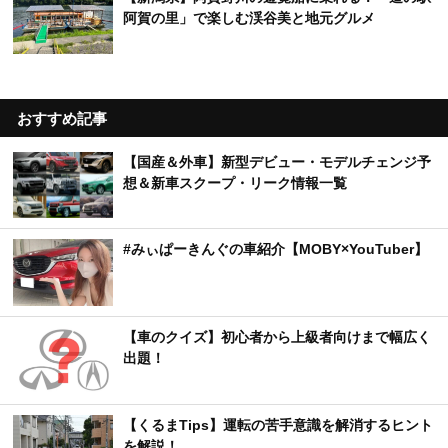
阿賀の里」で楽しむ渓谷美と地元グルメ
おすすめ記事
【国産＆外車】新型デビュー・モデルチェンジ予
想＆新車スクープ・リーク情報一覧
#みぃぱーきんぐの車紹介【MOBY×YouTuber】
【車のクイズ】初心者から上級者向けまで幅広く
出題！
【くるまTips】運転の苦手意識を解消するヒント
を解説！