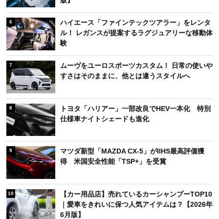
版】
ハイエース「ファインテックツアラー」をレンタ
6
ル！ レガンスが提案するラグジュアリーな移動体
験
ムーヴをユーロスポーツカスタム！ 日常の使いや
7
すさはそのままに、他とは違うスタイルへ
トヨタ「ハリアー」一部改良でHEV一本化 特別
8
仕様車ナイトシェードも進化
マツダ新型「MAZDA CX-5」がIIHS最高評価獲
9
得 米国安全性能「TSP+」を受賞
【カー用品店】売れているカーシャンプーTOP10
10
｜愛車をきれいに保つ人気アイテムは？【2026年
6月版】