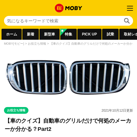
ホーム
新着
新型車
特集
PICK UP
試乗
取材レ
MOBY[モビー]
>
お役立ち情報
>
【車のクイズ】自動車のグリルだけで何処のメーカーか分かる？P
お役立ち情報
2021年10月12日
更新
【車のクイズ】自動車のグリルだけで何処のメーカ
ーか分かる？Part2