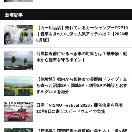
新着記事
【カー用品店】売れているカーシャンプーTOP10
｜愛車をきれいに保つ人気アイテムは？【2026年
6月版】
台風接近前にやるべき車の対策とは？飛来物・冠
水から愛車を守るポイント
【体験談】都内から姫路まで長距離ドライブ！立
ち寄った沼津SA・岡崎SA・刈谷SAの施設とおす
すめグルメを紹介
日産「NISMO Festival 2026」開催決定を発表
12月6日に富士スピードウェイで実施
【新潟県】阿賀野川の遊覧船に乗れる！「道の駅