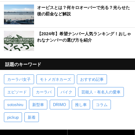
オービスとは？何キロオーバーで光る？光らせた
後の罰金など解説
【2024年】希望ナンバー人気ランキング！おしゃ
れなナンバーの選び方を紹介
話題のキーワード
カーラバ女子
モトメガネカーズ
おすすめ記事
エピソード
カーラバ
バイク
芸能人・有名人の愛車
sotoshiru
新型車
DRIMO
推し車
コラム
pickup
新着