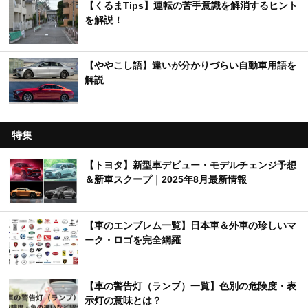
【くるまTips】運転の苦手意識を解消するヒント
を解説！
【ややこし語】違いが分かりづらい自動車用語を
解説
特集
【トヨタ】新型車デビュー・モデルチェンジ予想
＆新車スクープ｜2025年8月最新情報
【車のエンブレム一覧】日本車＆外車の珍しいマ
ーク・ロゴを完全網羅
【車の警告灯（ランプ）一覧】色別の危険度・表
示灯の意味とは？