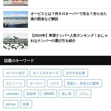
オービスとは？何キロオーバーで光る？光らせた
後の罰金など解説
【2024年】希望ナンバー人気ランキング！おしゃ
れなナンバーの選び方を紹介
話題のキーワード
カーラバ女子
モトメガネカーズ
おすすめ記事
エピソード
カーラバ
バイク
芸能人・有名人の愛車
sotoshiru
新型車
DRIMO
推し車
コラム
pickup
新着