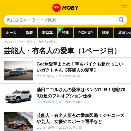
ホーム
新着
新型車
特集
PICK UP
試乗
取材レ
MOBY[モビー]
>
芸能人・有名人の愛車
芸能人・有名人の愛車（1ページ目）
Gackt愛車まとめ！車もバイクも超かっこい
いガクトさん【芸能人の愛車】
エンタメ総合
2022年05月24日
藤田ニコルさんの愛車はベンツGLB！総額70
0万超のフルオプション仕様
エンタメ総合
2021年09月10日
芸能人・有名人所有の愛車図鑑！ジャニーズ
や芸人、女優やスポーツ選手など
エンタメ総合
2021年09月07日