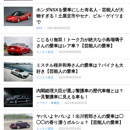
ホンダNSXを愛車にした有名人・芸能人が大
物すぎる！土屋圭市やセナ、ビル・ゲイツま
で
NSX
2021年06月07日
こじるり無双！トーク力が絶大な小島瑠璃子
さんの愛車はレア車？【芸能人の愛車】
エンタメ総合
2021年06月04日
ミスチル桜井和寿さんの愛車は？バイクも大
好き【芸能人の愛車】
エンタメ総合
2021年06月03日
内閣総理大臣が選ぶ警護車の歴代車種とは？
一見警護車に見える車も！
メーカー・車種別
2021年04月01日
ヤバいよヤバいよ！出川哲郎さんの愛車は◯
◯◯の香り漂うポルシェ？【芸能人の愛車】
エンタメ総合
2021年03月26日