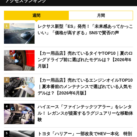
アクセスランキング
週間
月間
レクサス新型「ES」発売！「未来感あってかっこ
1
いい」「価格が高すぎる」SNSで賛否の声
【カー用品店】売れているタイヤTOP10｜夏のロ
2
ングドライブ前に選ばれたモデルは？【2026年6
月版】
【カー用品店】売れているエンジンオイルTOP10
3
｜夏本番前のメンテナンスで選ばれている人気モ
デルは？【2026年6月版】
ハイエース「ファインテックツアラー」をレンタ
4
ル！ レガンスが提案するラグジュアリーな移動体
験
トヨタ「ハリアー」一部改良でHEV一本化 特別
5