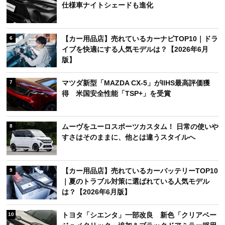
仕様車ナイトシェードも進化
【カー用品店】売れているカーナビTOP10｜ドラ
6
イブを快適にする人気モデルは？【2026年6月
版】
マツダ新型「MAZDA CX-5」がIIHS最高評価獲
7
得 米国安全性能「TSP+」を受賞
ムーヴをユーロスポーツカスタム！ 日常の使いや
8
すさはそのままに、他とは違うスタイルへ
【カー用品店】売れているカーバッテリーTOP10
9
｜夏のトラブル対策に選ばれている人気モデル
は？【2026年6月版】
トヨタ「シエンタ」一部改良 新色「クリアベー
10