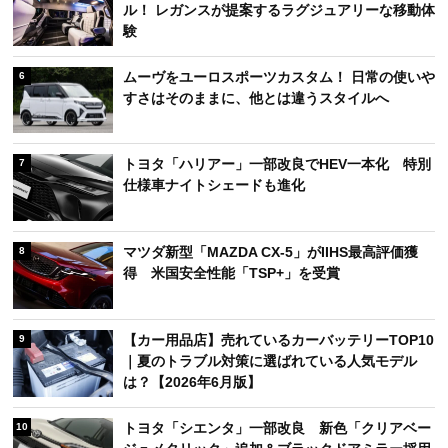
ル！ レガンスが提案するラグジュアリーな移動体
験
ムーヴをユーロスポーツカスタム！ 日常の使いや
6
すさはそのままに、他とは違うスタイルへ
トヨタ「ハリアー」一部改良でHEV一本化 特別
7
仕様車ナイトシェードも進化
マツダ新型「MAZDA CX-5」がIIHS最高評価獲
8
得 米国安全性能「TSP+」を受賞
【カー用品店】売れているカーバッテリーTOP10
9
｜夏のトラブル対策に選ばれている人気モデル
は？【2026年6月版】
トヨタ「シエンタ」一部改良 新色「クリアベー
10