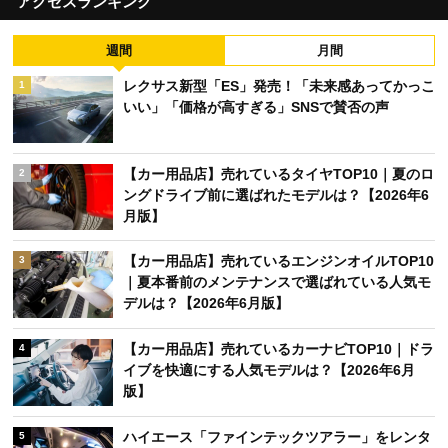
アクセスランキング
週間
月間
レクサス新型「ES」発売！「未来感あってかっこ
1
いい」「価格が高すぎる」SNSで賛否の声
【カー用品店】売れているタイヤTOP10｜夏のロ
2
ングドライブ前に選ばれたモデルは？【2026年6
月版】
【カー用品店】売れているエンジンオイルTOP10
3
｜夏本番前のメンテナンスで選ばれている人気モ
デルは？【2026年6月版】
【カー用品店】売れているカーナビTOP10｜ドラ
4
イブを快適にする人気モデルは？【2026年6月
版】
ハイエース「ファインテックツアラー」をレンタ
5