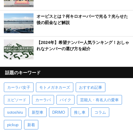
オービスとは？何キロオーバーで光る？光らせた
後の罰金など解説
【2024年】希望ナンバー人気ランキング！おしゃ
れなナンバーの選び方を紹介
話題のキーワード
カーラバ女子
モトメガネカーズ
おすすめ記事
エピソード
カーラバ
バイク
芸能人・有名人の愛車
sotoshiru
新型車
DRIMO
推し車
コラム
pickup
新着