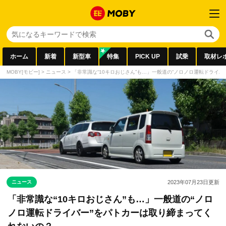
ホーム
新着
新型車
特集
PICK UP
試乗
取材レ
MOBY[モビー]
>
ニュース
>
「非常識な“10キロおじさん”も…」一般道の“ノロノロ運転ドライ
ニュース
2023年07月23日
更新
「非常識な“10キロおじさん”も…」一般道の“ノロ
ノロ運転ドライバー”をパトカーは取り締まってく