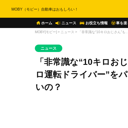
MOBY（モビー）自動車はおもしろい！
ホーム
ニュース
お役立ち情報
車を楽
MOBY[モビー]
>
ニュース
>
「非常識な“10キロおじさん”
ニュース
「非常識な“10キロお
ロ運転ドライバー”を
いの？