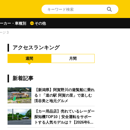
ーカー・車種別
その他
ージ 3
アクセスランキング
週間
月間
新着記事
【新潟県】阿賀野川の遊覧船に乗れ
る！「道の駅 阿賀の里」で楽しむ
渓谷美と地元グルメ
【カー用品店】売れているレーダー
探知機TOP10｜安全運転をサポー
トする人気モデルは？【2026年6月
版】