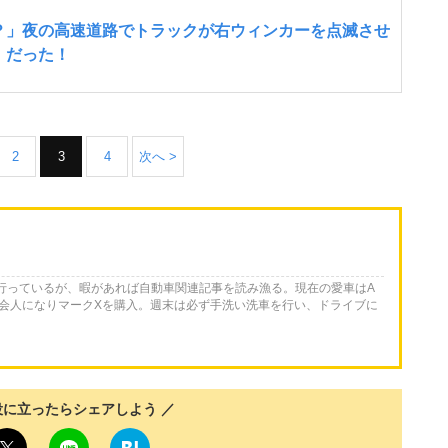
2
3
4
次へ >
を行っているが、暇があれば自動車関連記事を読み漁る。現在の愛車はA
会人になりマークXを購入。週末は必ず手洗い洗車を行い、ドライブに
役に立ったらシェアしよう ／