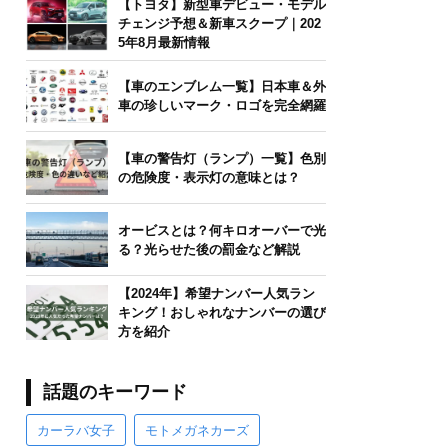
【トヨタ】新型車デビュー・モデル
チェンジ予想＆新車スクープ｜202
5年8月最新情報
【車のエンブレム一覧】日本車＆外
車の珍しいマーク・ロゴを完全網羅
【車の警告灯（ランプ）一覧】色別
の危険度・表示灯の意味とは？
オービスとは？何キロオーバーで光
る？光らせた後の罰金など解説
【2024年】希望ナンバー人気ラン
キング！おしゃれなナンバーの選び
方を紹介
話題のキーワード
カーラバ女子
モトメガネカーズ