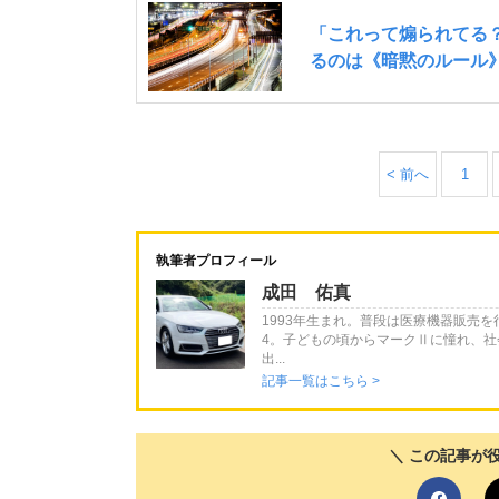
< 前へ
1
執筆者プロフィール
成田 佑真
1993年生まれ。普段は医療機器販売
4。子どもの頃からマークⅡに憧れ、社
出...
記事一覧はこちら >
＼ この記事が