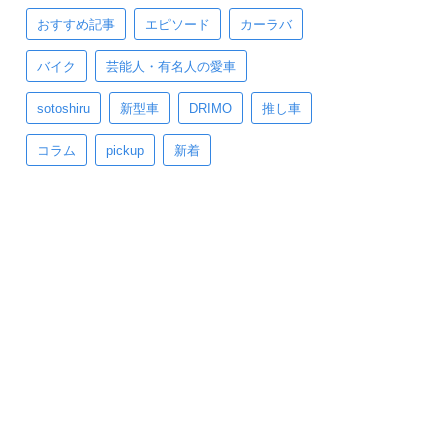
おすすめ記事
エピソード
カーラバ
バイク
芸能人・有名人の愛車
sotoshiru
新型車
DRIMO
推し車
コラム
pickup
新着