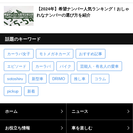
【2024年】希望ナンバー人気ランキング！おしゃ
れなナンバーの選び方を紹介
話題のキーワード
カーラバ女子
モトメガネカーズ
おすすめ記事
エピソード
カーラバ
バイク
芸能人・有名人の愛車
sotoshiru
新型車
DRIMO
推し車
コラム
pickup
新着
ホーム
ニュース
お役立ち情報
車を楽しむ