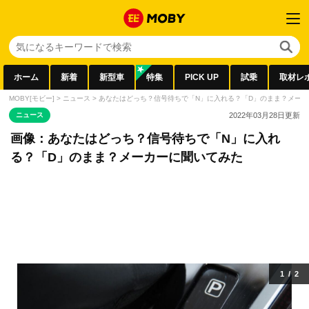
ホーム
新着
新型車
特集
PICK UP
試乗
取材レ
MOBY[モビー]
>
ニュース
>
あなたはどっち？信号待ちで「N」に入れる？「D」のまま？メー
ニュース
2022年03月28日
更新
画像：あなたはどっち？信号待ちで「N」に入れ
る？「D」のまま？メーカーに聞いてみた
1
/
2