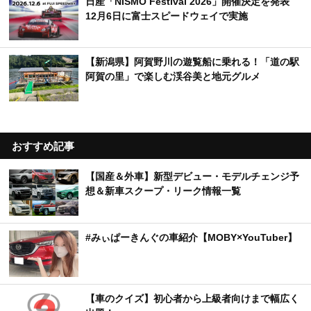
日産「NISMO Festival 2026」開催決定を発表
12月6日に富士スピードウェイで実施
【新潟県】阿賀野川の遊覧船に乗れる！「道の駅
阿賀の里」で楽しむ渓谷美と地元グルメ
おすすめ記事
【国産＆外車】新型デビュー・モデルチェンジ予
想＆新車スクープ・リーク情報一覧
#みぃぱーきんぐの車紹介【MOBY×YouTuber】
【車のクイズ】初心者から上級者向けまで幅広く