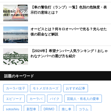
【車の警告灯（ランプ）一覧】色別の危険度・表
示灯の意味とは？
オービスとは？何キロオーバーで光る？光らせた
後の罰金など解説
【2024年】希望ナンバー人気ランキング！おしゃ
れなナンバーの選び方を紹介
話題のキーワード
カーラバ女子
モトメガネカーズ
おすすめ記事
エピソード
カーラバ
バイク
芸能人・有名人の愛車
sotoshiru
新型車
DRIMO
推し車
コラム