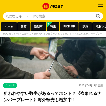
ホーム
新着
新型車
特集
PICK UP
試乗
取材レ
MOBY[モビー]
>
ニュース
>
狙われやすい数字があるってホント？《盗まれるナンバープレート
ニュース
2023年04月11日
更新
狙われやすい数字があるってホント？《盗まれるナ
ンバープレート》海外転売も増加中！