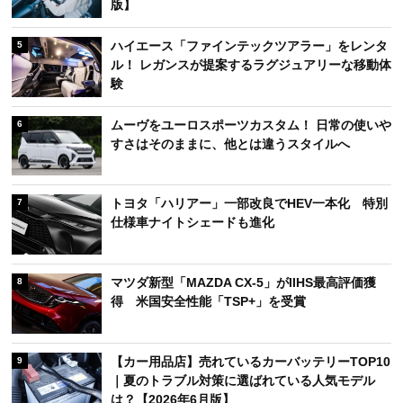
版】
ハイエース「ファインテックツアラー」をレンタ
5
ル！ レガンスが提案するラグジュアリーな移動体
験
ムーヴをユーロスポーツカスタム！ 日常の使いや
6
すさはそのままに、他とは違うスタイルへ
トヨタ「ハリアー」一部改良でHEV一本化 特別
7
仕様車ナイトシェードも進化
マツダ新型「MAZDA CX-5」がIIHS最高評価獲
8
得 米国安全性能「TSP+」を受賞
【カー用品店】売れているカーバッテリーTOP10
9
｜夏のトラブル対策に選ばれている人気モデル
は？【2026年6月版】