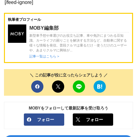
[/feed-ignore]
執筆者プロフィール
MOBY編集部
新型車予想や車選びのお役立ち記事、車や免許にまつわる豆知
識、カーライフの困りごとを解決する方法など、自動車に関する
様々な情報を発信。普段クルマは乗るだけ・使うだけのユーザー
や、あまりクルマに興味が...
記事一覧はこちら >
＼ この記事が役に立ったらシェアしよう ／
MOBYをフォローして最新記事を受け取ろう
フォロー
フォロー