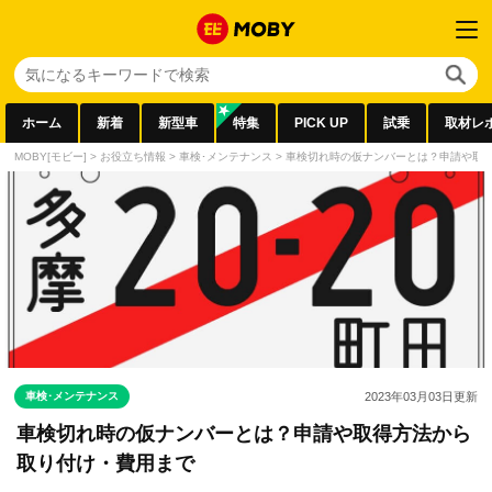
ホーム
新着
新型車
特集
PICK UP
試乗
取材レ
MOBY[モビー]
>
お役立ち情報
>
車検･メンテナンス
>
車検切れ時の仮ナンバーとは？申請や取
車検･メンテナンス
2023年03月03日
更新
車検切れ時の仮ナンバーとは？申請や取得方法から
取り付け・費用まで