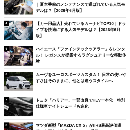
｜夏本番前のメンテナンスで選ばれている人気モ
デルは？【2026年6月版】
【カー用品店】売れているカーナビTOP10｜ドラ
4
イブを快適にする人気モデルは？【2026年6月
版】
ハイエース「ファインテックツアラー」をレンタ
5
ル！ レガンスが提案するラグジュアリーな移動体
験
ムーヴをユーロスポーツカスタム！ 日常の使いや
6
すさはそのままに、他とは違うスタイルへ
トヨタ「ハリアー」一部改良でHEV一本化 特別
7
仕様車ナイトシェードも進化
マツダ新型「MAZDA CX-5」がIIHS最高評価獲
8