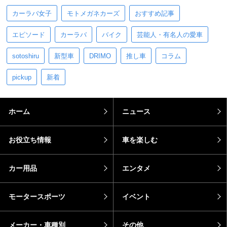
カーラバ女子
モトメガネカーズ
おすすめ記事
エピソード
カーラバ
バイク
芸能人・有名人の愛車
sotoshiru
新型車
DRIMO
推し車
コラム
pickup
新着
ホーム
ニュース
お役立ち情報
車を楽しむ
カー用品
エンタメ
モータースポーツ
イベント
メーカー・車種別
その他