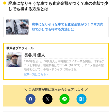
廃車になりそうな車でも査定金額がつく？車の売却で少
しでも得する方法とは
執筆者プロフィール
長谷川 優人
1990年生まれ。30代突入と同時期にライター業を開始。日常系ア
ニメと車好き。現在所有はワゴンR（MH95S）。アニメ作品の聖
地巡礼などで、各地へドライブに出かける。
記事一覧はこちら >
＼ この記事が役に立ったらシェアしよう ／