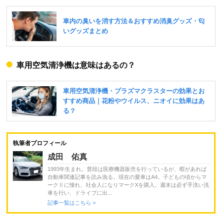
車用空気清浄機は意味はあるの？
執筆者プロフィール
成田 佑真
1993年生まれ。普段は医療機器販売を行っているが、暇があれば
自動車関連記事を読み漁る。現在の愛車はA4。子どもの頃からマ
ークⅡに憧れ、社会人になりマークXを購入。週末は必ず手洗い洗
車を行い、ドライブに出...
記事一覧はこちら >