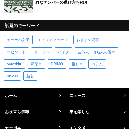
れなナンバーの選び方を紹介
話題のキーワード
カーラバ女子
モトメガネカーズ
おすすめ記事
エピソード
カーラバ
バイク
芸能人・有名人の愛車
sotoshiru
新型車
DRIMO
推し車
コラム
pickup
新着
ホーム
ニュース
お役立ち情報
車を楽しむ
カー用品
エンタメ