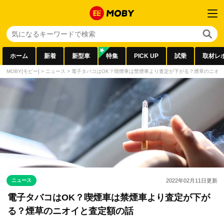
ホーム
新着
新型車
特集
PICK UP
試乗
取材レ
MOBY[モビー]
>
ニュース
>
電子タバコはOK？喫煙車は禁煙車より査定が下がる？煙草のニオ
ニュース
2022年02月11日
更新
電子タバコはOK？喫煙車は禁煙車より査定が下が
る？煙草のニオイと査定額の話