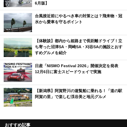
6月版】
台風接近前にやるべき車の対策とは？飛来物・冠
水から愛車を守るポイント
【体験談】都内から姫路まで長距離ドライブ！立
ち寄った沼津SA・岡崎SA・刈谷SAの施設とおす
すめグルメを紹介
日産「NISMO Festival 2026」開催決定を発表
12月6日に富士スピードウェイで実施
【新潟県】阿賀野川の遊覧船に乗れる！「道の駅
阿賀の里」で楽しむ渓谷美と地元グルメ
おすすめ記事