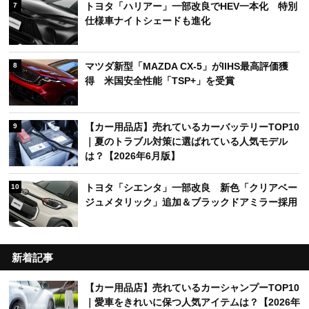
トヨタ「ハリアー」一部改良でHEV一本化 特別
7
仕様車ナイトシェードも進化
マツダ新型「MAZDA CX-5」がIIHS最高評価獲
8
得 米国安全性能「TSP+」を受賞
【カー用品店】売れているカーバッテリーTOP10
9
｜夏のトラブル対策に選ばれている人気モデル
は？【2026年6月版】
トヨタ「シエンタ」一部改良 新色「クリアベー
10
ジュメタリック」追加＆ブラックドアミラー採用
新着記事
【カー用品店】売れているカーシャンプーTOP10
｜愛車をきれいに保つ人気アイテムは？【2026年