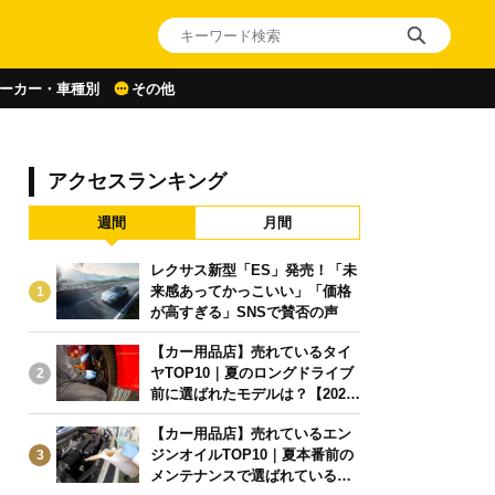
ーカー・車種別
その他
アクセスランキング
週間
月間
レクサス新型「ES」発売！「未
来感あってかっこいい」「価格
1
が高すぎる」SNSで賛否の声
【カー用品店】売れているタイ
ヤTOP10｜夏のロングドライブ
2
前に選ばれたモデルは？【2026
年6月版】
【カー用品店】売れているエン
ジンオイルTOP10｜夏本番前の
3
メンテナンスで選ばれている人