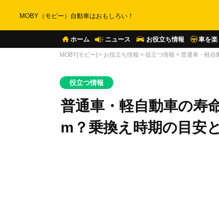
MOBY（モビー）自動車はおもしろい！
ホーム
ニュース
お役立ち情報
車を楽
MOBY[モビー]
>
お役立ち情報
>
役立つ情報
>
普通車・軽自
役立つ情報
普通車・軽自動車の寿命
m？乗換え時期の目安