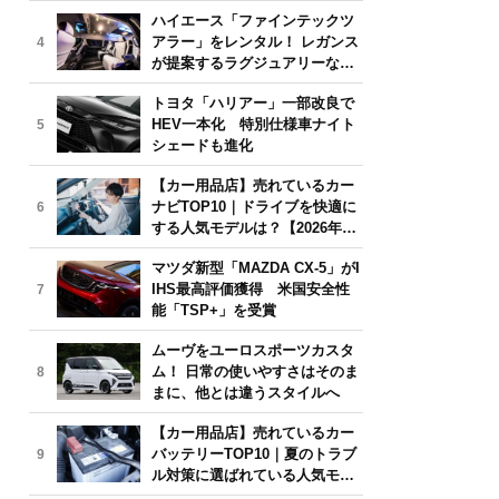
気モデルは？【2026年6月版】
ハイエース「ファインテックツ
アラー」をレンタル！ レガンス
4
が提案するラグジュアリーな移
動体験
トヨタ「ハリアー」一部改良で
HEV一本化 特別仕様車ナイト
5
シェードも進化
【カー用品店】売れているカー
ナビTOP10｜ドライブを快適に
6
する人気モデルは？【2026年6
月版】
マツダ新型「MAZDA CX-5」がI
IHS最高評価獲得 米国安全性
7
能「TSP+」を受賞
ムーヴをユーロスポーツカスタ
ム！ 日常の使いやすさはそのま
8
まに、他とは違うスタイルへ
【カー用品店】売れているカー
バッテリーTOP10｜夏のトラブ
9
ル対策に選ばれている人気モデ
ルは？【2026年6月版】