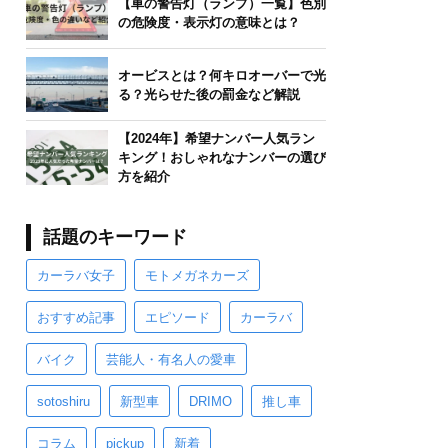
【車の警告灯（ランプ）一覧】色別
の危険度・表示灯の意味とは？
オービスとは？何キロオーバーで光
る？光らせた後の罰金など解説
【2024年】希望ナンバー人気ラン
キング！おしゃれなナンバーの選び
方を紹介
話題のキーワード
カーラバ女子
モトメガネカーズ
おすすめ記事
エピソード
カーラバ
バイク
芸能人・有名人の愛車
sotoshiru
新型車
DRIMO
推し車
コラム
pickup
新着