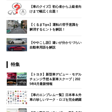
【車のクイズ】初心者から上級者向
けまで幅広く出題！
【くるまTips】運転の苦手意識を
解消するヒントを解説！
【ややこし語】違いが分かりづらい
自動車用語を解説
特集
【トヨタ】新型車デビュー・モデル
チェンジ予想＆新車スクープ｜202
5年8月最新情報
【車のエンブレム一覧】日本車＆外
車の珍しいマーク・ロゴを完全網羅