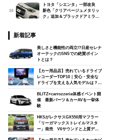
トヨタ「シエンタ」一部改良
新色「クリアベージュメタリッ
10
ク」追加＆ブラックドアミラー
採用
新着記事
美しさと機能性の両立!?日産セレナ
オーテックのSNSでの絶賛ポイン
トとは？
【カー用品店】売れているドライブ
レコーダーTOP10｜安心・安全な
ドライブを支える人気モデルは？
【2026年6月版】
BLITZ×carrozzeria体感イベント開
催 最新パーツ＆カーAVを一挙体
験
HKSがレクサスGX550用マフラー
「リーガマックストレイルマスタ
ー」発売 V6サウンドと上質デザ
インを両立