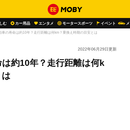
しむ
カー用品
エンタメ
モータースポーツ
イベント
メ
動車の寿命は約10年？走行距離は何km？乗換え時期の目安とは
2022年06月29日
更新
は約10年？走行距離は何k
とは