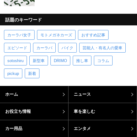
話題のキーワード
カーラバ女子
モトメガネカーズ
おすすめ記事
エピソード
カーラバ
バイク
芸能人・有名人の愛車
sotoshiru
新型車
DRIMO
推し車
コラム
pickup
新着
ホーム
ニュース
お役立ち情報
車を楽しむ
カー用品
エンタメ