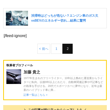
[/feed-ignore]
< 前へ
1
2
執筆者プロフィール
加藤 貴之
1977年生まれのフリーライター。10年以上務めた運送業からライ
ターに転向。以後8年以上にわたり、自動車関連記事やIT記事など
の執筆を手がける。20代でスポーツカーに夢中になり、近年は最
新のハイブリッド車に興...
記事一覧はこちら >
＼ この記事が役に立ったらシェアしよう ／