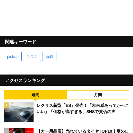
関連キーワード
pickup
コラム
新着
アクセスランキング
週間
月間
レクサス新型「ES」発売！「未来感あってかっこ
1
いい」「価格が高すぎる」SNSで賛否の声
【カー用品店】売れているタイヤTOP10｜夏のロ
2