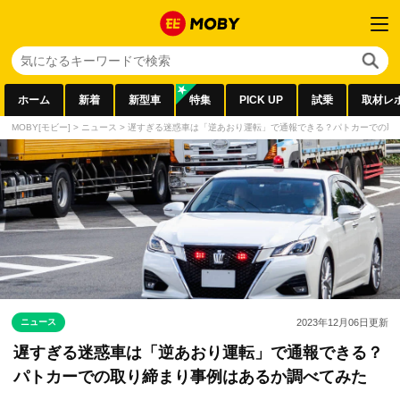
ホーム
新着
新型車
特集
PICK UP
試乗
取材レ
MOBY[モビー]
>
ニュース
>
遅すぎる迷惑車は「逆あおり運転」で通報できる？パトカーでの取
ニュース
2023年12月06日
更新
遅すぎる迷惑車は「逆あおり運転」で通報できる？
パトカーでの取り締まり事例はあるか調べてみた