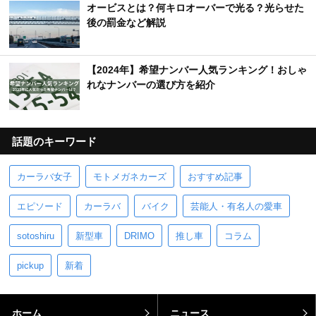
オービスとは？何キロオーバーで光る？光らせた
後の罰金など解説
【2024年】希望ナンバー人気ランキング！おしゃ
れなナンバーの選び方を紹介
話題のキーワード
カーラバ女子
モトメガネカーズ
おすすめ記事
エピソード
カーラバ
バイク
芸能人・有名人の愛車
sotoshiru
新型車
DRIMO
推し車
コラム
pickup
新着
ホーム
ニュース