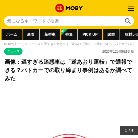
ホーム
新着
新型車
特集
PICK UP
試乗
取材レ
MOBY[モビー]
>
ニュース
>
遅すぎる迷惑車は「逆あおり運転」で通報できる？パトカーでの取
ニュース
2023年12月06日
更新
画像：遅すぎる迷惑車は「逆あおり運転」で通報で
きる？パトカーでの取り締まり事例はあるか調べて
みた
1
/
5