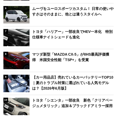
ムーヴをユーロスポーツカスタム！ 日常の使いや
6
すさはそのままに、他とは違うスタイルへ
トヨタ「ハリアー」一部改良でHEV一本化 特別
7
仕様車ナイトシェードも進化
マツダ新型「MAZDA CX-5」がIIHS最高評価獲
8
得 米国安全性能「TSP+」を受賞
【カー用品店】売れているカーバッテリーTOP10
9
｜夏のトラブル対策に選ばれている人気モデル
は？【2026年6月版】
トヨタ「シエンタ」一部改良 新色「クリアベー
10
ジュメタリック」追加＆ブラックドアミラー採用