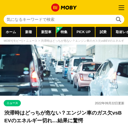
ホーム
新着
新型車
特集
PICK UP
試乗
取材レ
MOBY[モビー]
>
ニュース
>
渋滞時はどっちが危ない？エンジン車のガス欠vsBEVのエネルギー
ニュース
2022年09月22日
更新
渋滞時はどっちが危ない？エンジン車のガス欠vsB
EVのエネルギー切れ…結果に驚愕