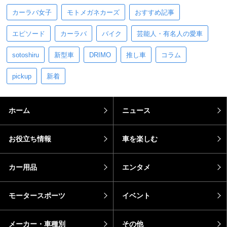
カーラバ女子
モトメガネカーズ
おすすめ記事
エピソード
カーラバ
バイク
芸能人・有名人の愛車
sotoshiru
新型車
DRIMO
推し車
コラム
pickup
新着
ホーム
ニュース
お役立ち情報
車を楽しむ
カー用品
エンタメ
モータースポーツ
イベント
メーカー・車種別
その他