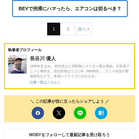
BEVで渋滞にハマったら、エアコンは切るべき？
1
2
次へ >
執筆者プロフィール
長谷川 優人
1990年生まれ。30代突入と同時期にライター業を開始。日常系ア
ニメと車好き。現在所有はワゴンR（MH95S）。アニメ作品の聖
地巡礼などで、各地へドライブに出かける。
記事一覧はこちら >
＼ この記事が役に立ったらシェアしよう ／
MOBYをフォローして最新記事を受け取ろう