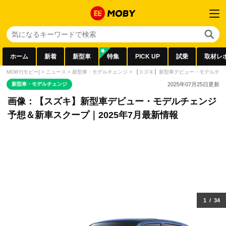
ホーム
新着
新型車
特集
PICK UP
試乗
取材レ
MOBY[モビー]
>
ニュース
>
新型車・モデルチェンジ
>
【スズキ】新型車デビュー・モデルチェン
新型車・モデルチェンジ
2025年07月25日
更新
画像：【スズキ】新型車デビュー・モデルチェンジ
予想＆新車スクープ｜2025年7月最新情報
1
/
34