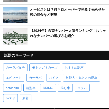
オービスとは？何キロオーバーで光る？光らせた
後の罰金など解説
【2024年】希望ナンバー人気ランキング！おしゃ
れなナンバーの選び方を紹介
話題のキーワード
カーラバ女子
モトメガネカーズ
おすすめ記事
エピソード
カーラバ
バイク
芸能人・有名人の愛車
sotoshiru
新型車
DRIMO
推し車
コラム
pickup
新着