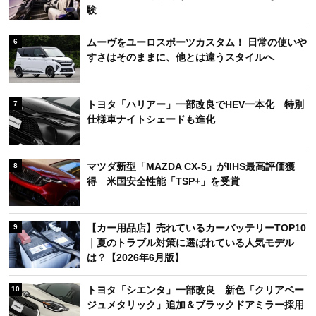
験
ムーヴをユーロスポーツカスタム！ 日常の使いや
6
すさはそのままに、他とは違うスタイルへ
トヨタ「ハリアー」一部改良でHEV一本化 特別
7
仕様車ナイトシェードも進化
マツダ新型「MAZDA CX-5」がIIHS最高評価獲
8
得 米国安全性能「TSP+」を受賞
【カー用品店】売れているカーバッテリーTOP10
9
｜夏のトラブル対策に選ばれている人気モデル
は？【2026年6月版】
トヨタ「シエンタ」一部改良 新色「クリアベー
10
ジュメタリック」追加＆ブラックドアミラー採用