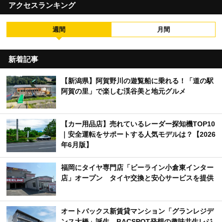
アクセスランキング
週間
月間
新着記事
【新潟県】阿賀野川の遊覧船に乗れる！「道の駅
阿賀の里」で楽しむ渓谷美と地元グルメ
【カー用品店】売れているレーダー探知機TOP10
｜安全運転をサポートする人気モデルは？【2026
年6月版】
福岡にタイヤ専門店「ビーライン小倉東インター
店」オープン タイヤ交換と安心サービスを提供
オートバックス新賃貸マンション「グランレジデ
ンス大橋」誕生 BACSPOT発想の趣味共生レジ