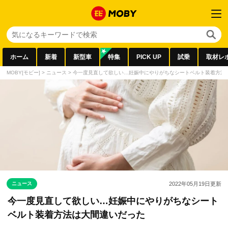
ホーム
新着
新型車
特集
PICK UP
試乗
取材レ
MOBY[モビー]
>
ニュース
>
今一度見直して欲しい…妊娠中にやりがちなシートベルト装着方法
ニュース
2022年05月19日
更新
今一度見直して欲しい…妊娠中にやりがちなシート
ベルト装着方法は大間違いだった