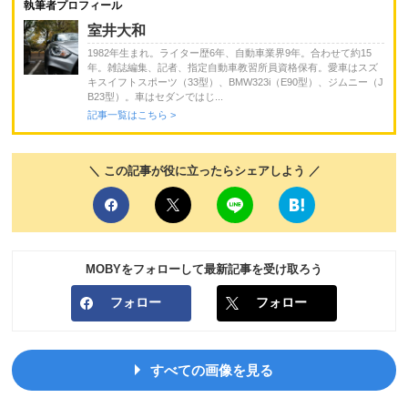
執筆者プロフィール
室井大和
1982年生まれ。ライター歴6年、自動車業界9年。合わせて約15
年。雑誌編集、記者、指定自動車教習所員資格保有。愛車はスズ
キスイフトスポーツ（33型）、BMW323i（E90型）、ジムニー（J
B23型）。車はセダンではじ...
記事一覧はこちら >
＼ この記事が役に立ったらシェアしよう ／
MOBYをフォローして最新記事を受け取ろう
フォロー
フォロー
すべての画像を見る