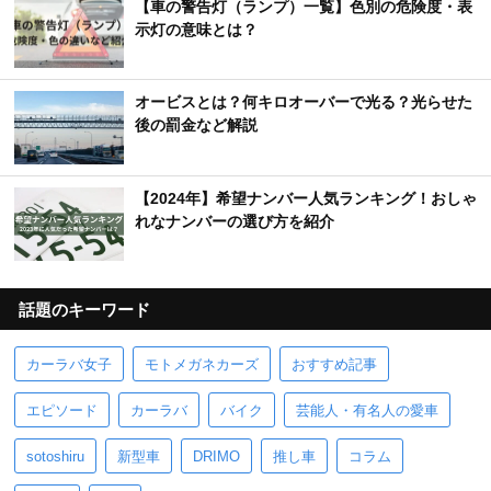
【車の警告灯（ランプ）一覧】色別の危険度・表
示灯の意味とは？
オービスとは？何キロオーバーで光る？光らせた
後の罰金など解説
【2024年】希望ナンバー人気ランキング！おしゃ
れなナンバーの選び方を紹介
話題のキーワード
カーラバ女子
モトメガネカーズ
おすすめ記事
エピソード
カーラバ
バイク
芸能人・有名人の愛車
sotoshiru
新型車
DRIMO
推し車
コラム