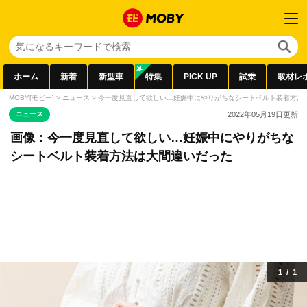
ホーム
新着
新型車
特集
PICK UP
試乗
取材レ
MOBY[モビー]
>
ニュース
>
今一度見直して欲しい…妊娠中にやりがちなシートベルト装着方法
ニュース
2022年05月19日
更新
画像：今一度見直して欲しい…妊娠中にやりがちな
シートベルト装着方法は大間違いだった
1
/
1