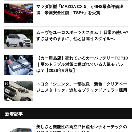
マツダ新型「MAZDA CX-5」がIIHS最高評価獲
7
得 米国安全性能「TSP+」を受賞
ムーヴをユーロスポーツカスタム！ 日常の使いや
8
すさはそのままに、他とは違うスタイルへ
【カー用品店】売れているカーバッテリーTOP10
9
｜夏のトラブル対策に選ばれている人気モデル
は？【2026年6月版】
トヨタ「シエンタ」一部改良 新色「クリアベー
10
ジュメタリック」追加＆ブラックドアミラー採用
新着記事
美しさと機能性の両立!?日産セレナオーテックの