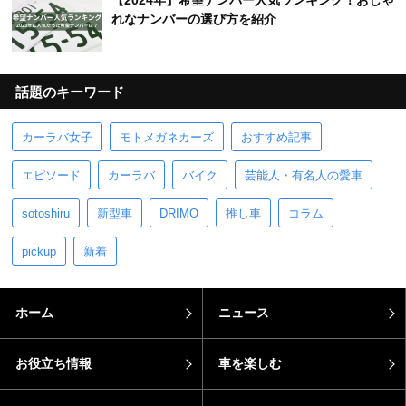
【2024年】希望ナンバー人気ランキング！おしゃ
れなナンバーの選び方を紹介
話題のキーワード
カーラバ女子
モトメガネカーズ
おすすめ記事
エピソード
カーラバ
バイク
芸能人・有名人の愛車
sotoshiru
新型車
DRIMO
推し車
コラム
pickup
新着
ホーム
ニュース
お役立ち情報
車を楽しむ