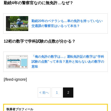
勤続4年の警察官なのに無免許…なぜ？
12桁の数字で学科試験の点数が分かる？
[/feed-ignore]
< 前へ
1
2
執筆者プロフィール