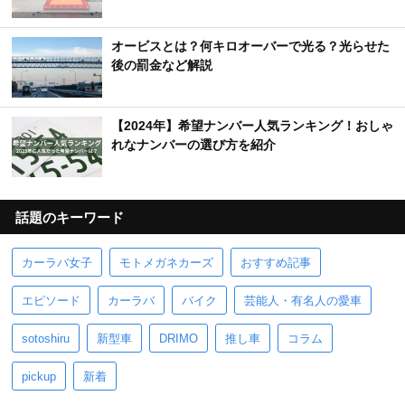
オービスとは？何キロオーバーで光る？光らせた
後の罰金など解説
【2024年】希望ナンバー人気ランキング！おしゃ
れなナンバーの選び方を紹介
話題のキーワード
カーラバ女子
モトメガネカーズ
おすすめ記事
エピソード
カーラバ
バイク
芸能人・有名人の愛車
sotoshiru
新型車
DRIMO
推し車
コラム
pickup
新着