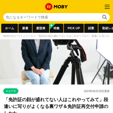
ホーム
新着
新型車
特集
PICK UP
試乗
取材レ
MOBY[モビー]
>
ニュース
>
「免許証の顔が盛れてない人はこれやってみて」段違いに写りがよ
ニュース
2023年05月29日
更新
「免許証の顔が盛れてない人はこれやってみて」段
違いに写りがよくなる裏ワザ＆免許証再交付申請の