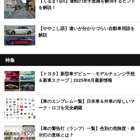
【くるまTips】運転の苦手意識を解消するヒント
を解説！
【ややこし語】違いが分かりづらい自動車用語を
解説
特集
【トヨタ】新型車デビュー・モデルチェンジ予想
＆新車スクープ｜2025年8月最新情報
【車のエンブレム一覧】日本車＆外車の珍しいマ
ーク・ロゴを完全網羅
【車の警告灯（ランプ）一覧】色別の危険度・表
示灯の意味とは？