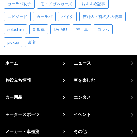
カーラバ女子
モトメガネカーズ
おすすめ記事
エピソード
カーラバ
バイク
芸能人・有名人の愛車
sotoshiru
新型車
DRIMO
推し車
コラム
pickup
新着
ホーム
ニュース
お役立ち情報
車を楽しむ
カー用品
エンタメ
モータースポーツ
イベント
メーカー・車種別
その他