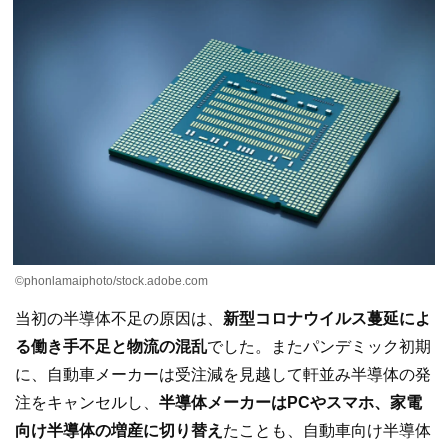
©phonlamaiphoto/stock.adobe.com
当初の半導体不足の原因は、
新型コロナウイルス蔓延によ
る働き手不足と物流の混乱
でした。またパンデミック初期
に、自動車メーカーは受注減を見越して軒並み半導体の発
注をキャンセルし、
半導体メーカーはPCやスマホ、家電
向け半導体の増産に切り替え
たことも、自動車向け半導体