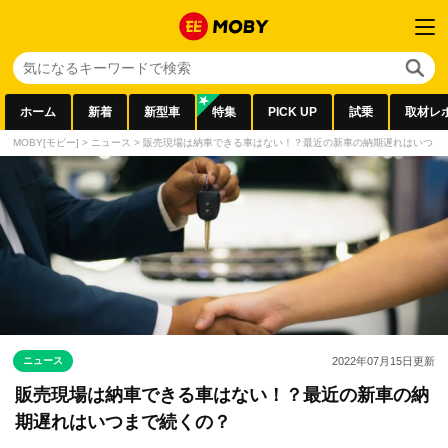
ホーム
新着
新型車
特集
PICK UP
試乗
取材レ
MOBY[モビー]
>
ニュース
>
販売現場は納車できる車はない！？最近の新車の納期遅れはいつま
ニュース
2022年07月15日
更新
販売現場は納車できる車はない！？最近の新車の納
期遅れはいつまで続くの？