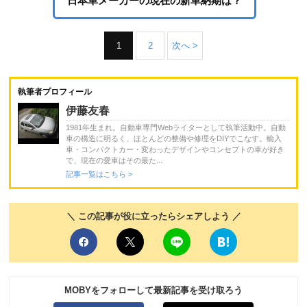
日本車メーカーの現在の新車納期は？
1
2
次へ >
執筆者プロフィール
伊藤友春
1981年生まれ。自動車専門Webライターとして執筆活動中。自動
車の構造に明るく、ほとんどの整備や修理をDIYでこなす。輸入
車・コンパクトカー・変わったデザインやコンセプトの車が好き
で、現在の愛車はその最た...
記事一覧はこちら >
＼ この記事が役に立ったらシェアしよう ／
MOBYをフォローして最新記事を受け取ろう