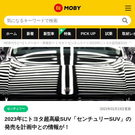
ホーム
新着
新型車
特集
PICK UP
試乗
取材レ
MOBY[モビー]
>
メーカー・車種別
>
トヨタ
>
センチュリー
>
2023年にトヨタ超高級SUV「
センチュリー
2021年01月13日
更新
2023年にトヨタ超高級SUV「センチュリーSUV」の
発売を計画中との情報が！