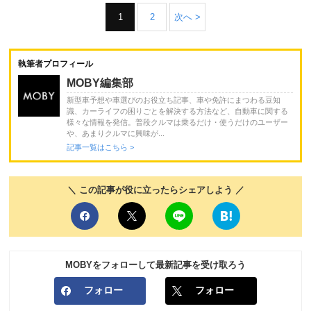
1
2
次へ >
執筆者プロフィール
MOBY編集部
新型車予想や車選びのお役立ち記事、車や免許にまつわる豆知
識、カーライフの困りごとを解決する方法など、自動車に関する
様々な情報を発信。普段クルマは乗るだけ・使うだけのユーザー
や、あまりクルマに興味が...
記事一覧はこちら >
＼ この記事が役に立ったらシェアしよう ／
MOBYをフォローして最新記事を受け取ろう
フォロー
フォロー