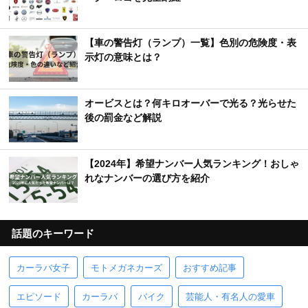
【車の警告灯（ランプ）一覧】色別の危険度・表
示灯の意味とは？
オービスとは？何キロオーバーで光る？光らせた
後の罰金など解説
【2024年】希望ナンバー人気ランキング！おしゃ
れなナンバーの選び方を紹介
話題のキーワード
カーラバ女子
モトメガネカーズ
おすすめ記事
エピソード
カーラバ
バイク
芸能人・有名人の愛車