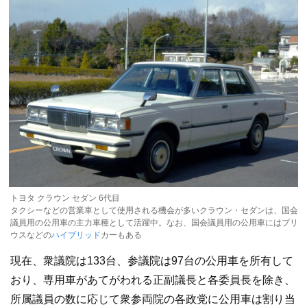
トヨタ クラウン セダン 6代目
タクシーなどの営業車として使用される機会が多いクラウン・セダンは、国会
議員用の公用車の主力車種として活躍中。なお、国会議員用の公用車にはプリ
ウスなどの
ハイブリッド
カーもある
現在、衆議院は133台、参議院は97台の公用車を所有して
おり、専用車があてがわれる正副議長と各委員長を除き、
所属議員の数に応じて衆参両院の各政党に公用車は割り当