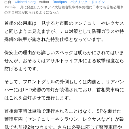
出典：
wikipedia.org
Author：
Bradipus
パブリック・ドメイン
1963年11月に発生したケネディ大統領暗殺事件を契機に日本でも首相公用車
のテロ対策が図られるようになった
首相の公用車は一見すると市販のセンチュリーやレクサス
と同じように見えますが、テロ対策として防弾ガラスや特
殊鋼の装甲が施された特別仕様となっています。
保安上の理由から詳しいスペックは明らかにされてはいま
せんが、おそらくはアサルトライフルによる攻撃程度なら
防げるようです。
そして、フロントグリルの外側もしくは内側と、リアバン
パーにはLED光源の青灯が装備されており、首相乗車時に
はこれを点灯させて走行します。
首相乗車時は単独で運行されることはなく、SPを乗せた
警護車両（センチュリーやクラウン、レクサスなど）が最
低でも前後2台つきます。さらに必要に応じて警護車両や