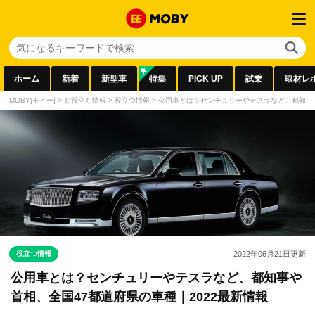
ホーム
新着
新型車
特集
PICK UP
試乗
取材レ
MOBY[モビー]
>
お役立ち情報
>
役立つ情報
>
公用車とは？センチュリーやテスラなど、都知事や
役立つ情報
2022年06月21日
更新
公用車とは？センチュリーやテスラなど、都知事や
首相、全国47都道府県の車種｜2022最新情報