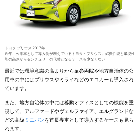
トヨタ プリウス 2017年
近年、公用車として導入例が増えているトヨタ・プリウス。燃費性能と環境性
能の高さからセンチュリーの代替となるケースも少なくない
最近では環境意識の高まりから衆参両院や地方自治体の公
用車の中にはプリウスやミライなどのエコカーも導入され
ています。
また、地方自治体の中には移動オフィスとしての機能を重
視して、アルファードやヴェルファイア、エルグランドな
どの高級
ミニバン
を首長専車として導入するケースも見ら
れます。