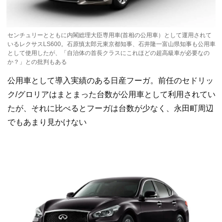
センチュリーとともに内閣総理大臣専用車(首相の公用車）として運用されて
いるレクサスLS600。石原慎太郎元東京都知事、石井隆一富山県知事も公用車
として使用したが、「自治体の首長クラスにこれほどの超高級車が必要なの
か？」との批判もある
公用車として導入実績のある日産フーガ。前任のセドリッ
ク/グロリアはまとまった台数が公用車として利用されてい
たが、それに比べるとフーガは台数が少なく、永田町周辺
でもあまり見かけない