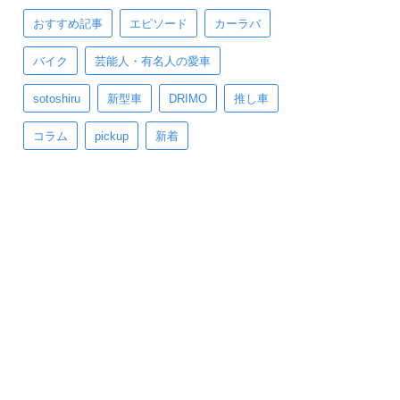
おすすめ記事
エピソード
カーラバ
バイク
芸能人・有名人の愛車
sotoshiru
新型車
DRIMO
推し車
コラム
pickup
新着