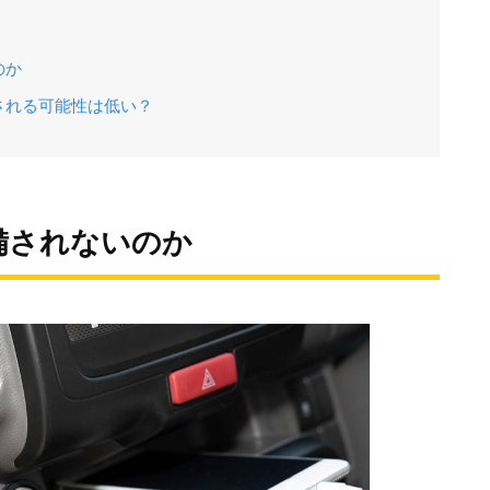
のか
される可能性は低い？
備されないのか