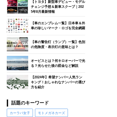
【トヨタ】新型車デビュー・モデル
チェンジ予想＆新車スクープ｜202
5年8月最新情報
【車のエンブレム一覧】日本車＆外
車の珍しいマーク・ロゴを完全網羅
【車の警告灯（ランプ）一覧】色別
の危険度・表示灯の意味とは？
オービスとは？何キロオーバーで光
る？光らせた後の罰金など解説
【2024年】希望ナンバー人気ラン
キング！おしゃれなナンバーの選び
方を紹介
話題のキーワード
カーラバ女子
モトメガネカーズ