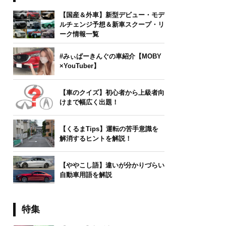
【国産＆外車】新型デビュー・モデ
ルチェンジ予想＆新車スクープ・リ
ーク情報一覧
#みぃぱーきんぐの車紹介【MOBY
×YouTuber】
【車のクイズ】初心者から上級者向
けまで幅広く出題！
【くるまTips】運転の苦手意識を
解消するヒントを解説！
【ややこし語】違いが分かりづらい
自動車用語を解説
特集