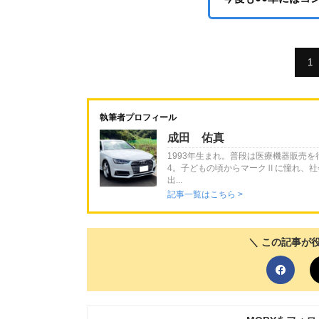
1
執筆者プロフィール
成田 佑真
1993年生まれ。普段は医療機器販売
4。子どもの頃からマークⅡに憧れ、社
出...
記事一覧はこちら >
＼ この記事が