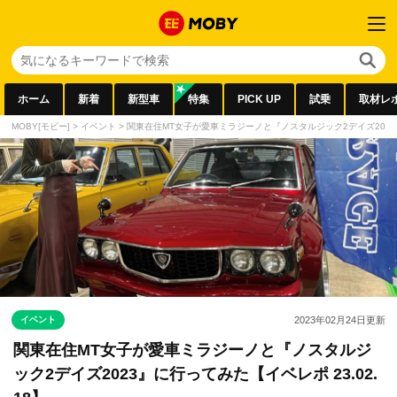
ホーム
新着
新型車
特集
PICK UP
試乗
取材レ
MOBY[モビー]
>
イベント
>
関東在住MT女子が愛車ミラジーノと『ノスタルジック2デイズ2023』に
イベント
2023年02月24日
更新
関東在住MT女子が愛車ミラジーノと『ノスタルジ
ック2デイズ2023』に行ってみた【イベレポ 23.02.