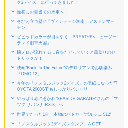
ク2デイズ」に行ってきました！
最初にお目当ての馬車へ！
そびえ立つ壁!?「ヴィンテージ湘南」アストンマー
チン
ビビッドカラーが目を引く「BREATHE×ニュージー
ランド旧車天国」
懐メロが流れてる…音をたどっていくと黒塗りのセ
ドリックが！
映画”Back To The Future”のデロリアンでお馴染み
「DMC‐12」
今年の「ノスタルジック2デイズ」の表紙になった”T
OYOTA 2000GT”もしっかりパシャリ
やっぱり赤に惹かれ”SEASIDE GARAGE”さんの「マ
ツダ サバンナ RX‐3」へ
世界でたった1台、本物のパトカー”ポルシェ 912”
「ノスタルジック2デイズスタンプ」をGET！