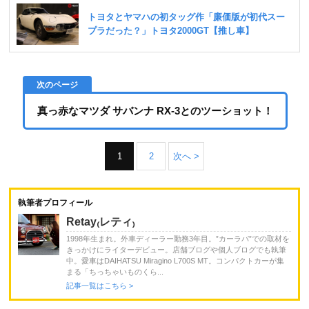
真っ赤なマツダ サバンナ RX-3とのツーショット！
1
2
次へ >
執筆者プロフィール
Retay₍レティ₎
1998年生まれ。外車ディーラー勤務3年目。”カーラバ”での取材を
きっかけにライターデビュー。店舗ブログや個人ブログでも執筆
中。愛車はDAIHATSU Miragino L700S MT。コンパクトカーが集
まる「ちっちゃいものくら...
記事一覧はこちら >