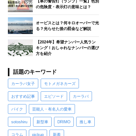
【車の警告灯（ランプ）一覧】色別
の危険度・表示灯の意味とは？
オービスとは？何キロオーバーで光
る？光らせた後の罰金など解説
【2024年】希望ナンバー人気ラン
キング！おしゃれなナンバーの選び
方を紹介
話題のキーワード
カーラバ女子
モトメガネカーズ
おすすめ記事
エピソード
カーラバ
バイク
芸能人・有名人の愛車
sotoshiru
新型車
DRIMO
推し車
コラム
pickup
新着