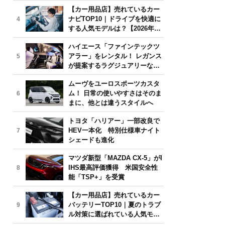
気モデルは？【2026年6月版】
【カー用品店】売れているカー
ナビTOP10｜ドライブを快適に
4
する人気モデルは？【2026年6
月版】
ハイエース「ファインテックツ
アラー」をレンタル！ レガンス
5
が提案するラグジュアリーな移
動体験
ムーヴをユーロスポーツカスタ
ム！ 日常の使いやすさはそのま
6
まに、他とは違うスタイルへ
トヨタ「ハリアー」一部改良で
HEV一本化 特別仕様車ナイト
7
シェードも進化
マツダ新型「MAZDA CX-5」がI
IHS最高評価獲得 米国安全性
8
能「TSP+」を受賞
【カー用品店】売れているカー
バッテリーTOP10｜夏のトラブ
9
ル対策に選ばれている人気モデ
ルは？【2026年6月版】