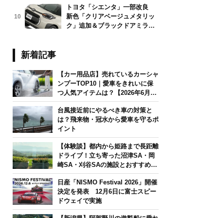
トヨタ「シエンタ」一部改良
新色「クリアベージュメタリッ
10
ク」追加＆ブラックドアミラー
採用
新着記事
【カー用品店】売れているカーシャ
ンプーTOP10｜愛車をきれいに保
つ人気アイテムは？【2026年6月
版】
台風接近前にやるべき車の対策と
は？飛来物・冠水から愛車を守るポ
イント
【体験談】都内から姫路まで長距離
ドライブ！立ち寄った沼津SA・岡
崎SA・刈谷SAの施設とおすすめグ
ルメを紹介
日産「NISMO Festival 2026」開催
決定を発表 12月6日に富士スピー
ドウェイで実施