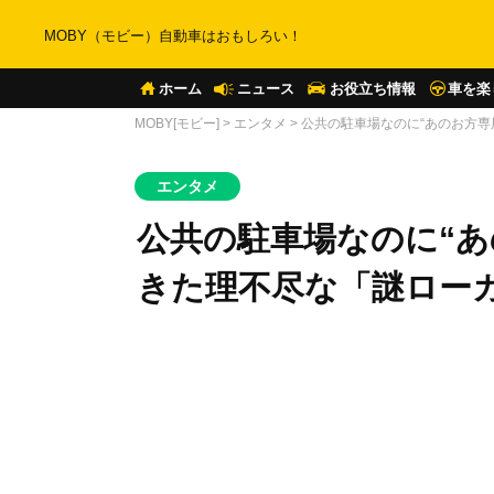
MOBY（モビー）自動車はおもしろい！
ホーム
ニュース
お役立ち情報
車を楽
MOBY[モビー]
>
エンタメ
>
公共の駐車場なのに“あのお方専
エンタメ
公共の駐車場なのに“あ
きた理不尽な「謎ロー