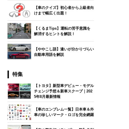
【車のクイズ】初心者から上級者向
けまで幅広く出題！
【くるまTips】運転の苦手意識を
解消するヒントを解説！
【ややこし語】違いが分かりづらい
自動車用語を解説
特集
【トヨタ】新型車デビュー・モデル
チェンジ予想＆新車スクープ｜202
5年8月最新情報
【車のエンブレム一覧】日本車＆外
車の珍しいマーク・ロゴを完全網羅