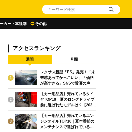
ーカー・車種別
その他
アクセスランキング
週間
月間
レクサス新型「ES」発売！「未
来感あってかっこいい」「価格
1
が高すぎる」SNSで賛否の声
【カー用品店】売れているタイ
ヤTOP10｜夏のロングドライブ
2
前に選ばれたモデルは？【2026
年6月版】
【カー用品店】売れているエン
ジンオイルTOP10｜夏本番前の
3
メンテナンスで選ばれている人