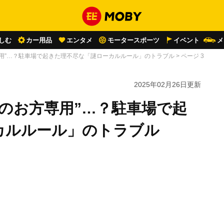
しむ
カー用品
エンタメ
モータースポーツ
イベント
メ
用”…？駐車場で起きた理不尽な「謎ローカルルール」のトラブル
>
ページ 3
2025年02月26日
更新
のお方専用”…？駐車場で起
カルルール」のトラブル