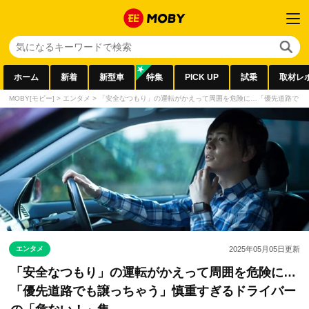
ホーム
新着
新型車
特集
PICK UP
試乗
取材レ
MOBY[モビー]
>
エンタメ
>
「安全なつもり」の運転がかえって周囲を危険に…「優先道路でも
エンタメ
2025年05月05日
更新
「安全なつもり」の運転がかえって周囲を危険に…
「優先道路でも譲っちゃう」慎重すぎるドライバー