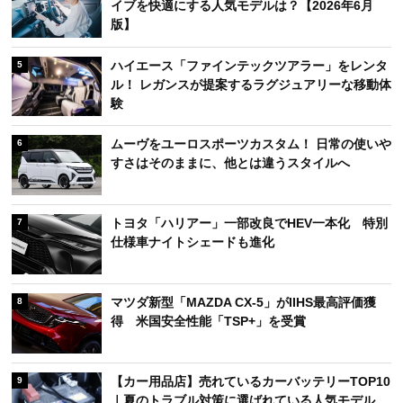
イブを快適にする人気モデルは？【2026年6月
版】
ハイエース「ファインテックツアラー」をレンタ
5
ル！ レガンスが提案するラグジュアリーな移動体
験
ムーヴをユーロスポーツカスタム！ 日常の使いや
6
すさはそのままに、他とは違うスタイルへ
トヨタ「ハリアー」一部改良でHEV一本化 特別
7
仕様車ナイトシェードも進化
マツダ新型「MAZDA CX-5」がIIHS最高評価獲
8
得 米国安全性能「TSP+」を受賞
【カー用品店】売れているカーバッテリーTOP10
9
｜夏のトラブル対策に選ばれている人気モデル