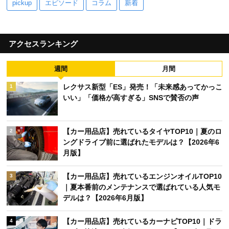
pickup
エピソード
コラム
新着
アクセスランキング
週間
月間
レクサス新型「ES」発売！「未来感あってかっこ
1
いい」「価格が高すぎる」SNSで賛否の声
【カー用品店】売れているタイヤTOP10｜夏のロ
2
ングドライブ前に選ばれたモデルは？【2026年6
月版】
【カー用品店】売れているエンジンオイルTOP10
3
｜夏本番前のメンテナンスで選ばれている人気モ
デルは？【2026年6月版】
【カー用品店】売れているカーナビTOP10｜ドラ
4