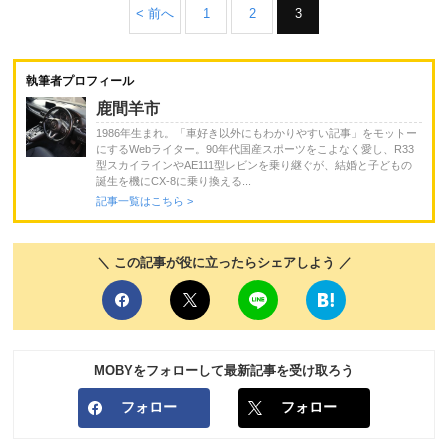
< 前へ
1
2
3
執筆者プロフィール
鹿間羊市
1986年生まれ。「車好き以外にもわかりやすい記事」をモットー
にするWebライター。90年代国産スポーツをこよなく愛し、R33
型スカイラインやAE111型レビンを乗り継ぐが、結婚と子どもの
誕生を機にCX-8に乗り換える...
記事一覧はこちら >
＼ この記事が役に立ったらシェアしよう ／
MOBYをフォローして最新記事を受け取ろう
フォロー
フォロー