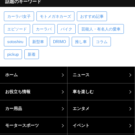
オービスとは？何キロオーバーで光る？光らせた
後の罰金など解説
【2024年】希望ナンバー人気ランキング！おしゃ
れなナンバーの選び方を紹介
話題のキーワード
カーラバ女子
モトメガネカーズ
おすすめ記事
エピソード
カーラバ
バイク
芸能人・有名人の愛車
sotoshiru
新型車
DRIMO
推し車
コラム
pickup
新着