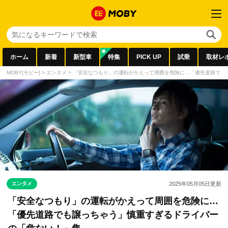
ホーム
新着
新型車
特集
PICK UP
試乗
取材レ
MOBY[モビー]
>
エンタメ
>
「安全なつもり」の運転がかえって周囲を危険に…「優先道路でも
エンタメ
2025年05月05日
更新
「安全なつもり」の運転がかえって周囲を危険に…
「優先道路でも譲っちゃう」慎重すぎるドライバー