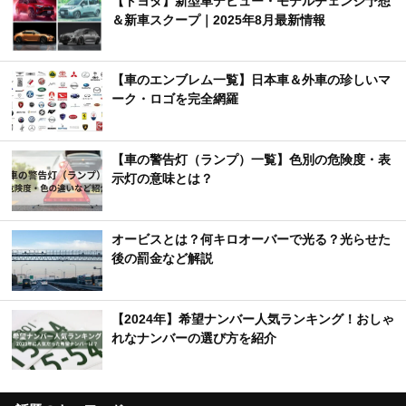
【くるまTips】運転の苦手意識を解消するヒント
を解説！
【ややこし語】違いが分かりづらい自動車用語を
解説
特集
【トヨタ】新型車デビュー・モデルチェンジ予想
＆新車スクープ｜2025年8月最新情報
【車のエンブレム一覧】日本車＆外車の珍しいマ
ーク・ロゴを完全網羅
【車の警告灯（ランプ）一覧】色別の危険度・表
示灯の意味とは？