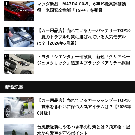
ル！ レガンスが提案するラグジュアリーな移動体
験
ムーヴをユーロスポーツカスタム！ 日常の使いや
6
すさはそのままに、他とは違うスタイルへ
トヨタ「ハリアー」一部改良でHEV一本化 特別
7
仕様車ナイトシェードも進化
マツダ新型「MAZDA CX-5」がIIHS最高評価獲
8
得 米国安全性能「TSP+」を受賞
【カー用品店】売れているカーバッテリーTOP10
9
｜夏のトラブル対策に選ばれている人気モデル
は？【2026年6月版】
トヨタ「シエンタ」一部改良 新色「クリアベー
10
ジュメタリック」追加＆ブラックドアミラー採用