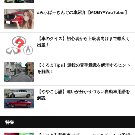
【新潟県】阿賀野川の遊覧船に乗れる！「道の駅
阿賀の里」で楽しむ渓谷美と地元グルメ
おすすめ記事
【国産＆外車】新型デビュー・モデルチェンジ予
想＆新車スクープ・リーク情報一覧
#みぃぱーきんぐの車紹介【MOBY×YouTuber】
【車のクイズ】初心者から上級者向けまで幅広く
出題！