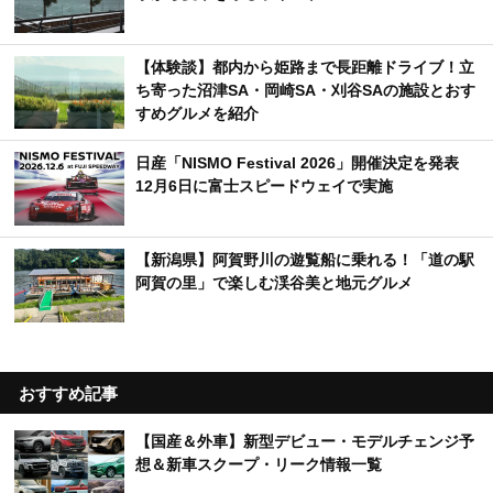
新着記事
【カー用品店】売れているカーシャンプーTOP10
｜愛車をきれいに保つ人気アイテムは？【2026年
6月版】
台風接近前にやるべき車の対策とは？飛来物・冠
水から愛車を守るポイント
【体験談】都内から姫路まで長距離ドライブ！立
ち寄った沼津SA・岡崎SA・刈谷SAの施設とおす
すめグルメを紹介
日産「NISMO Festival 2026」開催決定を発表
12月6日に富士スピードウェイで実施