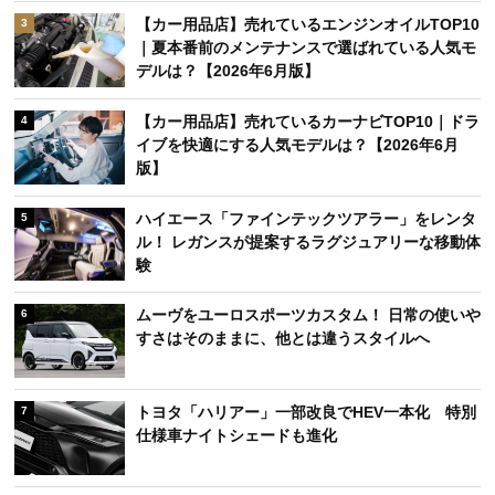
アクセスランキング
週間
月間
レクサス新型「ES」発売！「未来感あってかっこ
1
いい」「価格が高すぎる」SNSで賛否の声
【カー用品店】売れているタイヤTOP10｜夏のロ
2
ングドライブ前に選ばれたモデルは？【2026年6
月版】
【カー用品店】売れているエンジンオイルTOP10
3
｜夏本番前のメンテナンスで選ばれている人気モ
デルは？【2026年6月版】
【カー用品店】売れているカーナビTOP10｜ドラ
4
イブを快適にする人気モデルは？【2026年6月
版】
ハイエース「ファインテックツアラー」をレンタ
5