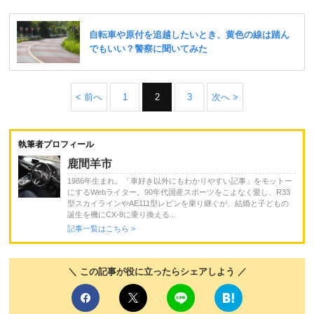
< 前へ
1
2
3
次へ >
執筆者プロフィール
鹿間羊市
1986年生まれ。「車好き以外にもわかりやすい記事」をモットー
にするWebライター。90年代国産スポーツをこよなく愛し、R33
型スカイラインやAE111型レビンを乗り継ぐが、結婚と子どもの
誕生を機にCX-8に乗り換える...
記事一覧はこちら >
＼ この記事が役に立ったらシェアしよう ／