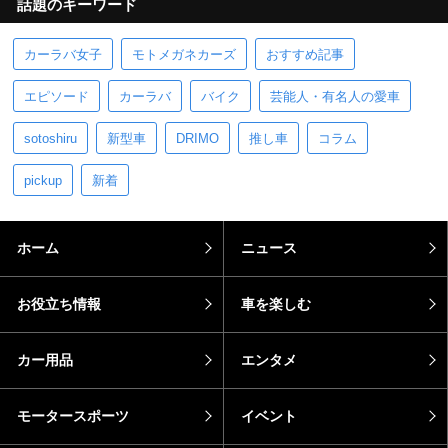
話題のキーワード
カーラバ女子
モトメガネカーズ
おすすめ記事
エピソード
カーラバ
バイク
芸能人・有名人の愛車
sotoshiru
新型車
DRIMO
推し車
コラム
pickup
新着
ホーム
ニュース
お役立ち情報
車を楽しむ
カー用品
エンタメ
モータースポーツ
イベント