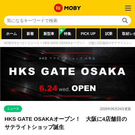
ホーム
新着
新型車
特集
PICK UP
試乗
取材レ
MOBY[モビー]
>
ニュース
>
HKS GATE OSAKAオープン！ 大阪に4店舗目のサテライトショ
ニュース
2026年06月24日
更新
HKS GATE OSAKAオープン！ 大阪に4店舗目の
サテライトショップ誕生