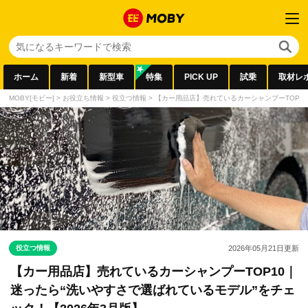
ホーム
新着
新型車
特集
PICK UP
試乗
取材レ
MOBY[モビー]
>
お役立ち情報
>
役立つ情報
>
【カー用品店】売れているカーシャンプーTOP10
役立つ情報
2026年05月21日
更新
【カー用品店】売れているカーシャンプーTOP10｜
迷ったら“洗いやすさで選ばれているモデル”をチェ