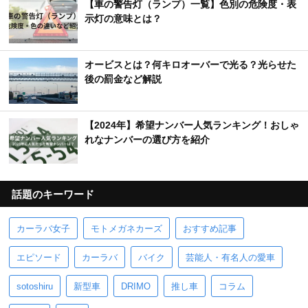
【車の警告灯（ランプ）一覧】色別の危険度・表
示灯の意味とは？
オービスとは？何キロオーバーで光る？光らせた
後の罰金など解説
【2024年】希望ナンバー人気ランキング！おしゃ
れなナンバーの選び方を紹介
話題のキーワード
カーラバ女子
モトメガネカーズ
おすすめ記事
エピソード
カーラバ
バイク
芸能人・有名人の愛車
sotoshiru
新型車
DRIMO
推し車
コラム