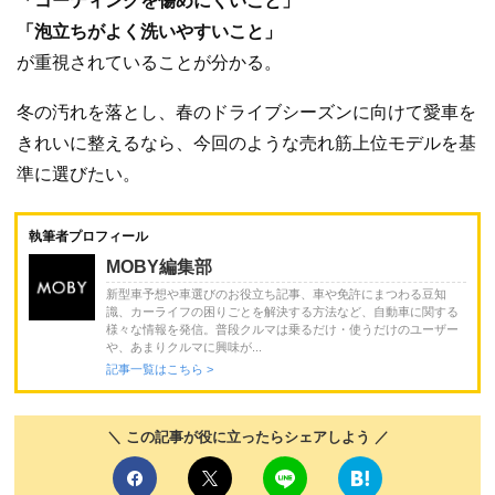
「コーティングを傷めにくいこと」
「泡立ちがよく洗いやすいこと」
が重視されていることが分かる。
冬の汚れを落とし、春のドライブシーズンに向けて愛車を
きれいに整えるなら、今回のような売れ筋上位モデルを基
準に選びたい。
執筆者プロフィール
MOBY編集部
新型車予想や車選びのお役立ち記事、車や免許にまつわる豆知
識、カーライフの困りごとを解決する方法など、自動車に関する
様々な情報を発信。普段クルマは乗るだけ・使うだけのユーザー
や、あまりクルマに興味が...
記事一覧はこちら >
＼ この記事が役に立ったらシェアしよう ／