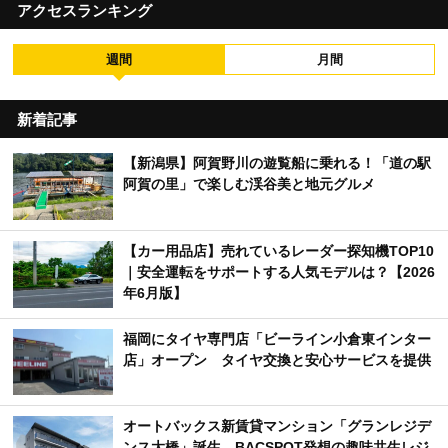
アクセスランキング
週間
月間
新着記事
【新潟県】阿賀野川の遊覧船に乗れる！「道の駅
阿賀の里」で楽しむ渓谷美と地元グルメ
【カー用品店】売れているレーダー探知機TOP10
｜安全運転をサポートする人気モデルは？【2026
年6月版】
福岡にタイヤ専門店「ビーライン小倉東インター
店」オープン タイヤ交換と安心サービスを提供
オートバックス新賃貸マンション「グランレジデ
ンス大橋」誕生 BACSPOT発想の趣味共生レジ