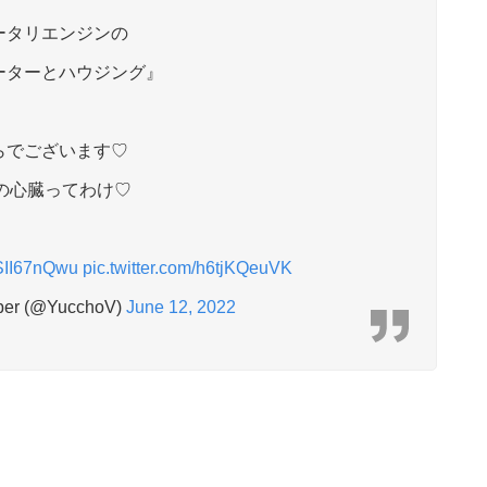
ータリエンジンの
ターとハウジング』
らでございます♡
君の心臓ってわけ♡
/8SII67nQwu
pic.twitter.com/h6tjKQeuVK
er (@YucchoV)
June 12, 2022