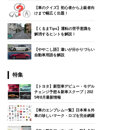
【車のクイズ】初心者から上級者向
けまで幅広く出題！
【くるまTips】運転の苦手意識を
解消するヒントを解説！
【ややこし語】違いが分かりづらい
自動車用語を解説
特集
【トヨタ】新型車デビュー・モデル
チェンジ予想＆新車スクープ｜202
5年8月最新情報
【車のエンブレム一覧】日本車＆外
車の珍しいマーク・ロゴを完全網羅