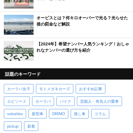
オービスとは？何キロオーバーで光る？光らせた
後の罰金など解説
【2024年】希望ナンバー人気ランキング！おしゃ
れなナンバーの選び方を紹介
話題のキーワード
カーラバ女子
モトメガネカーズ
おすすめ記事
エピソード
カーラバ
バイク
芸能人・有名人の愛車
sotoshiru
新型車
DRIMO
推し車
コラム
pickup
新着