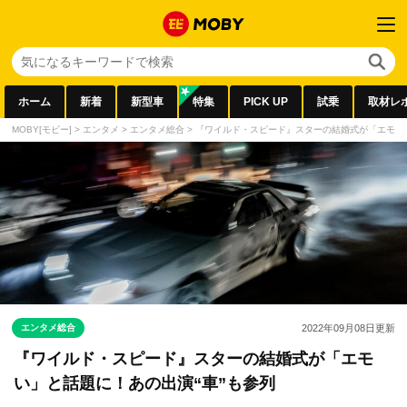
ホーム
新着
新型車
特集
PICK UP
試乗
取材レ
MOBY[モビー]
>
エンタメ
>
エンタメ総合
>
『ワイルド・スピード』スターの結婚式が「エモい」
エンタメ総合
2022年09月08日
更新
『ワイルド・スピード』スターの結婚式が「エモ
い」と話題に！あの出演“車”も参列