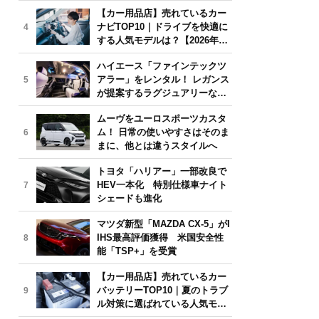
気モデルは？【2026年6月版】
【カー用品店】売れているカー
ナビTOP10｜ドライブを快適に
4
する人気モデルは？【2026年6
月版】
ハイエース「ファインテックツ
アラー」をレンタル！ レガンス
5
が提案するラグジュアリーな移
動体験
ムーヴをユーロスポーツカスタ
ム！ 日常の使いやすさはそのま
6
まに、他とは違うスタイルへ
トヨタ「ハリアー」一部改良で
HEV一本化 特別仕様車ナイト
7
シェードも進化
マツダ新型「MAZDA CX-5」がI
IHS最高評価獲得 米国安全性
8
能「TSP+」を受賞
【カー用品店】売れているカー
バッテリーTOP10｜夏のトラブ
9
ル対策に選ばれている人気モデ
ルは？【2026年6月版】