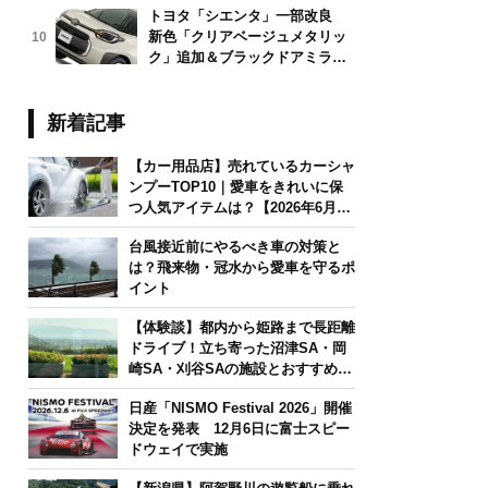
トヨタ「シエンタ」一部改良
新色「クリアベージュメタリッ
10
ク」追加＆ブラックドアミラー
採用
新着記事
【カー用品店】売れているカーシャ
ンプーTOP10｜愛車をきれいに保
つ人気アイテムは？【2026年6月
版】
台風接近前にやるべき車の対策と
は？飛来物・冠水から愛車を守るポ
イント
【体験談】都内から姫路まで長距離
ドライブ！立ち寄った沼津SA・岡
崎SA・刈谷SAの施設とおすすめグ
ルメを紹介
日産「NISMO Festival 2026」開催
決定を発表 12月6日に富士スピー
ドウェイで実施