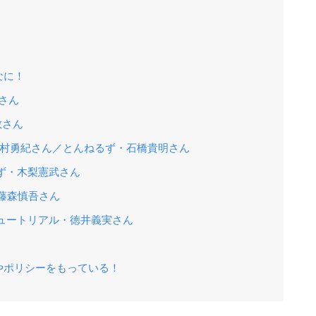
なに！
崇さん
敬さん
日村勇紀さん／とんねるず・石橋貴明さん
ず・木梨憲武さん
藤森慎吾さん
ュートリアル・徳井義実さん
やポリシーをもっている！