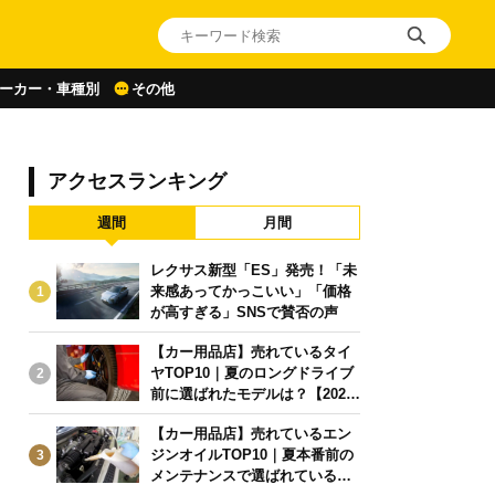
ーカー・車種別
その他
アクセスランキング
週間
月間
レクサス新型「ES」発売！「未
来感あってかっこいい」「価格
1
が高すぎる」SNSで賛否の声
【カー用品店】売れているタイ
ヤTOP10｜夏のロングドライブ
2
前に選ばれたモデルは？【2026
年6月版】
【カー用品店】売れているエン
ジンオイルTOP10｜夏本番前の
3
メンテナンスで選ばれている人