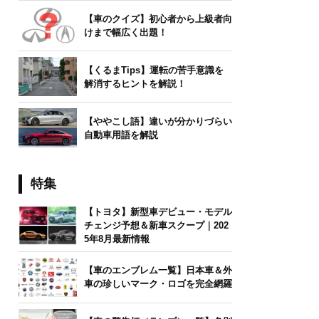
【車のクイズ】初心者から上級者向
けまで幅広く出題！
【くるまTips】運転の苦手意識を
解消するヒントを解説！
【ややこし語】違いが分かりづらい
自動車用語を解説
特集
【トヨタ】新型車デビュー・モデル
チェンジ予想＆新車スクープ｜202
5年8月最新情報
【車のエンブレム一覧】日本車＆外
車の珍しいマーク・ロゴを完全網羅