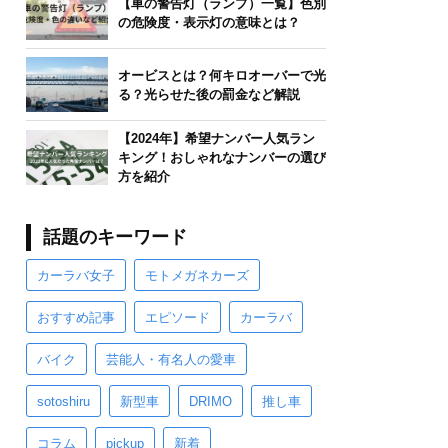
【車の警告灯（ランプ）一覧】色別
の危険度・表示灯の意味とは？
オービスとは？何キロオーバーで光
る？光らせた後の罰金など解説
【2024年】希望ナンバー人気ラン
キング！おしゃれなナンバーの選び
方を紹介
話題のキーワード
カーラバ女子
モトメガネカーズ
おすすめ記事
エピソード
カーラバ
バイク
芸能人・有名人の愛車
sotoshiru
新型車
DRIMO
推し車
コラム
pickup
新着