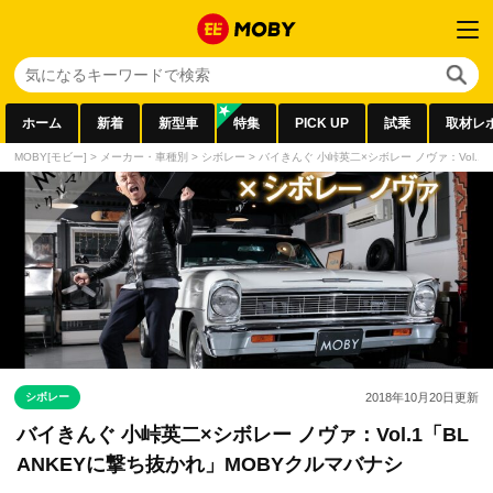
ホーム
新着
新型車
特集
PICK UP
試乗
取材レ
MOBY[モビー]
>
メーカー・車種別
>
シボレー
>
バイきんぐ 小峠英二×シボレー ノヴァ：Vol.1
シボレー
2018年10月20日
更新
バイきんぐ 小峠英二×シボレー ノヴァ：Vol.1「BL
ANKEYに撃ち抜かれ」MOBYクルマバナシ