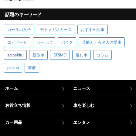
話題のキーワード
カーラバ女子
モトメガネカーズ
おすすめ記事
エピソード
カーラバ
バイク
芸能人・有名人の愛車
sotoshiru
新型車
DRIMO
推し車
コラム
pickup
新着
ホーム
ニュース
お役立ち情報
車を楽しむ
カー用品
エンタメ