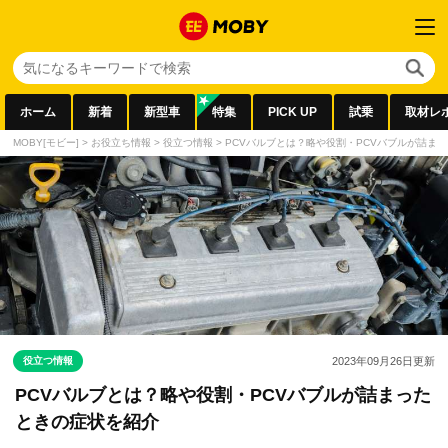
ホーム
新着
新型車
特集
PICK UP
試乗
取材レ
MOBY[モビー]
>
お役立ち情報
>
役立つ情報
>
PCVバルブとは？略や役割・PCVバブルが詰ま
役立つ情報
2023年09月26日
更新
PCVバルブとは？略や役割・PCVバブルが詰まった
ときの症状を紹介