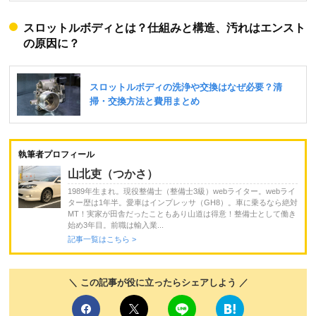
スロットルボディとは？仕組みと構造、汚れはエンスト
の原因に？
執筆者プロフィール
山北吏（つかさ）
1989年生まれ。現役整備士（整備士3級）webライター。webライ
ター歴は1年半。愛車はインプレッサ（GH8）。車に乗るなら絶対
MT！実家が田舎だったこともあり山道は得意！整備士として働き
始め3年目。前職は輸入業...
記事一覧はこちら >
＼ この記事が役に立ったらシェアしよう ／