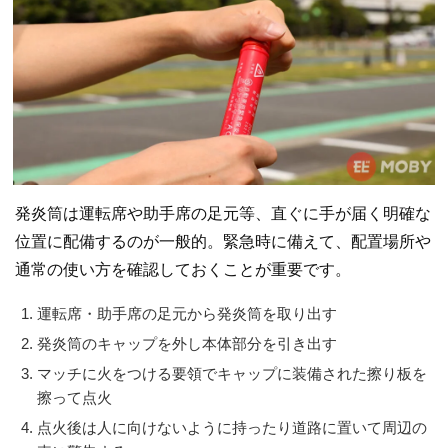
発炎筒は運転席や助手席の足元等、直ぐに手が届く明確な
位置に配備するのが一般的。緊急時に備えて、配置場所や
通常の使い方を確認しておくことが重要です。
運転席・助手席の足元から発炎筒を取り出す
発炎筒のキャップを外し本体部分を引き出す
マッチに火をつける要領でキャップに装備された擦り板を
擦って点火
点火後は人に向けないように持ったり道路に置いて周辺の