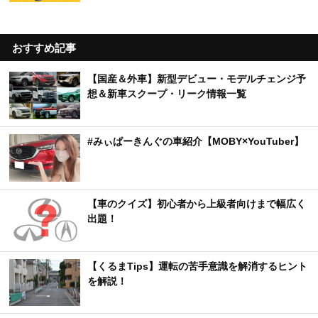
【カー用品店】売れているカーワックスTOP10｜
美しいツヤを引き出す人気モデルは？【2026年6
月版】
夏の車内を最速で冷やす方法とは？JAF検証で分
かった正しいエアコンの使い方
【213万円から】エブリイベースの軽キャンパー1
0選｜クーラー搭載モデルからロングセラーまで
おすすめ記事
【国産＆外車】新型デビュー・モデルチェンジ予
想＆新車スクープ・リーク情報一覧
#みぃぱーきんぐの車紹介【MOBY×YouTuber】