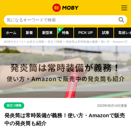
ホーム
新着
新型車
特集
PICK UP
試乗
取材レ
MOBY[モビー]
>
お役立ち情報
>
役立つ情報
>
発炎筒は常時装備が義務！使い方・Amazonで
役立つ情報
2023年06月14日
更新
発炎筒は常時装備が義務！使い方・Amazonで販売
中の発炎筒も紹介