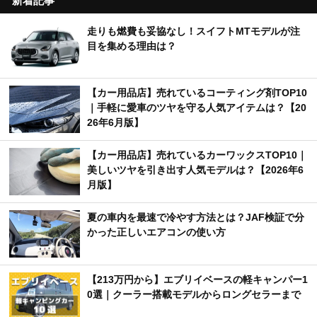
6月版】
ムーヴをユーロスポーツカスタム！ 日常の使いや
9
すさはそのままに、他とは違うスタイルへ
トヨタ「ハリアー」一部改良でHEV一本化 特別
10
仕様車ナイトシェードも進化
新着記事
走りも燃費も妥協なし！スイフトMTモデルが注
目を集める理由は？
【カー用品店】売れているコーティング剤TOP10
｜手軽に愛車のツヤを守る人気アイテムは？【20
26年6月版】