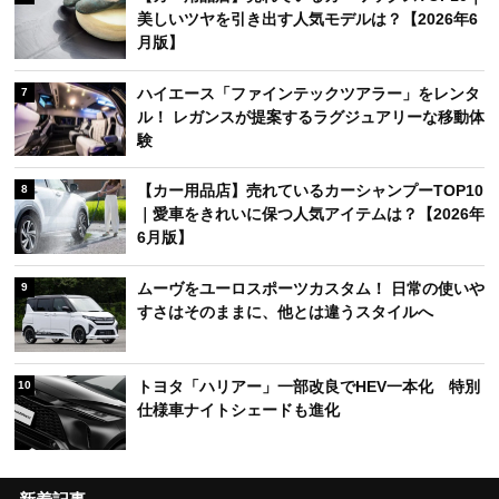
デルは？【2026年6月版】
レクサス新型「ES」発売！「未来感あってかっこ
4
いい」「価格が高すぎる」SNSで賛否の声
【カー用品店】売れているカーナビTOP10｜ドラ
5
イブを快適にする人気モデルは？【2026年6月
版】
【カー用品店】売れているカーワックスTOP10｜
6
美しいツヤを引き出す人気モデルは？【2026年6
月版】
ハイエース「ファインテックツアラー」をレンタ
7
ル！ レガンスが提案するラグジュアリーな移動体
験
【カー用品店】売れているカーシャンプーTOP10
8
｜愛車をきれいに保つ人気アイテムは？【2026年