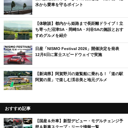
水から愛車を守るポイント
【体験談】都内から姫路まで長距離ドライブ！立
ち寄った沼津SA・岡崎SA・刈谷SAの施設とおす
すめグルメを紹介
日産「NISMO Festival 2026」開催決定を発表
12月6日に富士スピードウェイで実施
【新潟県】阿賀野川の遊覧船に乗れる！「道の駅
阿賀の里」で楽しむ渓谷美と地元グルメ
おすすめ記事
【国産＆外車】新型デビュー・モデルチェンジ予
想＆新車スクープ・リーク情報一覧