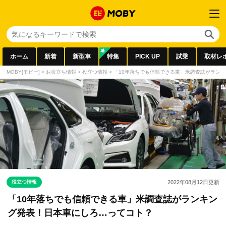
ホーム
新着
新型車
特集
PICK UP
試乗
取材レ
MOBY[モビー]
>
お役立ち情報
>
役立つ情報
>
「10年落ちでも信頼できる車」米調査誌がラン
役立つ情報
2022年08月12日
更新
「10年落ちでも信頼できる車」米調査誌がランキン
グ発表！日本車にしろ…ってコト？