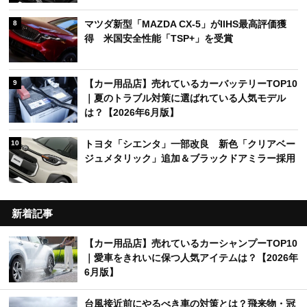
マツダ新型「MAZDA CX-5」がIIHS最高評価獲
8
得 米国安全性能「TSP+」を受賞
【カー用品店】売れているカーバッテリーTOP10
9
｜夏のトラブル対策に選ばれている人気モデル
は？【2026年6月版】
トヨタ「シエンタ」一部改良 新色「クリアベー
10
ジュメタリック」追加＆ブラックドアミラー採用
新着記事
【カー用品店】売れているカーシャンプーTOP10
｜愛車をきれいに保つ人気アイテムは？【2026年
6月版】
台風接近前にやるべき車の対策とは？飛来物・冠