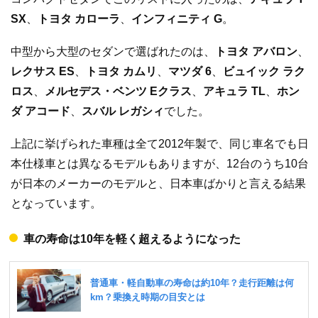
SX
、
トヨタ カローラ
、
インフィニティ G
。
中型から大型のセダンで選ばれたのは、
トヨタ アバロン
、
レクサス ES
、
トヨタ カムリ
、
マツダ 6
、
ビュイック ラク
ロス
、
メルセデス・ベンツ Eクラス
、
アキュラ TL
、
ホン
ダ アコード
、
スバル レガシィ
でした。
上記に挙げられた車種は全て2012年製で、同じ車名でも日
本仕様車とは異なるモデルもありますが、12台のうち10台
が日本のメーカーのモデルと、日本車ばかりと言える結果
となっています。
車の寿命は10年を軽く超えるようになった