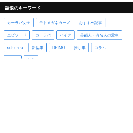
話題のキーワード
カーラバ女子
モトメガネカーズ
おすすめ記事
エピソード
カーラバ
バイク
芸能人・有名人の愛車
sotoshiru
新型車
DRIMO
推し車
コラム
pickup
新着
ホーム
ニュース
お役立ち情報
車を楽しむ
カー用品
エンタメ
モータースポーツ
イベント