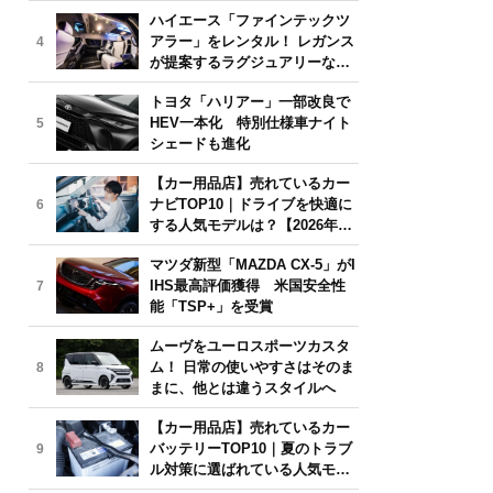
気モデルは？【2026年6月版】
ハイエース「ファインテックツ
アラー」をレンタル！ レガンス
4
が提案するラグジュアリーな移
動体験
トヨタ「ハリアー」一部改良で
HEV一本化 特別仕様車ナイト
5
シェードも進化
【カー用品店】売れているカー
ナビTOP10｜ドライブを快適に
6
する人気モデルは？【2026年6
月版】
マツダ新型「MAZDA CX-5」がI
IHS最高評価獲得 米国安全性
7
能「TSP+」を受賞
ムーヴをユーロスポーツカスタ
ム！ 日常の使いやすさはそのま
8
まに、他とは違うスタイルへ
【カー用品店】売れているカー
バッテリーTOP10｜夏のトラブ
9
ル対策に選ばれている人気モデ
ルは？【2026年6月版】