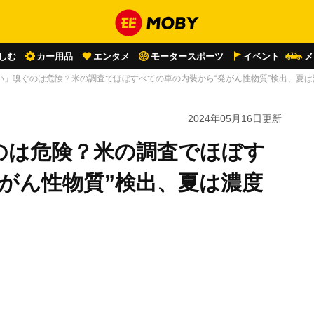
しむ
カー用品
エンタメ
モータースポーツ
イベント
メ
い」嗅ぐのは危険？米の調査でほぼすべての車の内装から“発がん性物質”検出、夏は
2024年05月16日
更新
のは危険？米の調査でほぼす
がん性物質”検出、夏は濃度