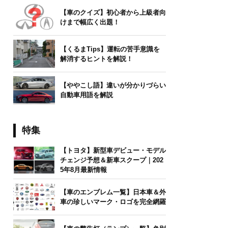
【車のクイズ】初心者から上級者向
けまで幅広く出題！
【くるまTips】運転の苦手意識を
解消するヒントを解説！
【ややこし語】違いが分かりづらい
自動車用語を解説
特集
【トヨタ】新型車デビュー・モデル
チェンジ予想＆新車スクープ｜202
5年8月最新情報
【車のエンブレム一覧】日本車＆外
車の珍しいマーク・ロゴを完全網羅