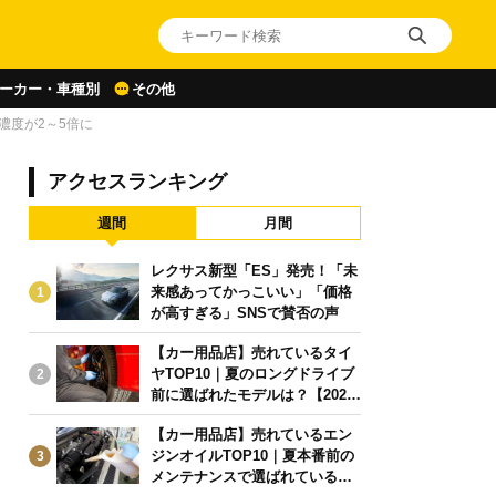
ーカー・車種別
その他
濃度が2～5倍に
アクセスランキング
週間
月間
レクサス新型「ES」発売！「未
来感あってかっこいい」「価格
1
が高すぎる」SNSで賛否の声
【カー用品店】売れているタイ
ヤTOP10｜夏のロングドライブ
2
前に選ばれたモデルは？【2026
年6月版】
【カー用品店】売れているエン
ジンオイルTOP10｜夏本番前の
3
メンテナンスで選ばれている人