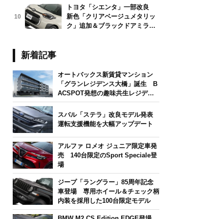
トヨタ「シエンタ」一部改良
新色「クリアベージュメタリッ
10
ク」追加＆ブラックドアミラー
採用
新着記事
オートバックス新賃貸マンション
「グランレジデンス大橋」誕生 B
ACSPOT発想の趣味共生レジデン
ス
スバル「ステラ」改良モデル発表
運転支援機能を大幅アップデート
アルファ ロメオ ジュニア限定車発
売 140台限定のSport Speciale登
場
ジープ「ラングラー」85周年記念
車登場 専用ホイール＆チェック柄
内装を採用した100台限定モデル
BMW M2 CS Edition EDGE登場