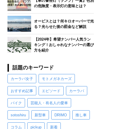
【車の警告灯（ランプ）一覧】色別
の危険度・表示灯の意味とは？
オービスとは？何キロオーバーで光
る？光らせた後の罰金など解説
【2024年】希望ナンバー人気ラン
キング！おしゃれなナンバーの選び
方を紹介
話題のキーワード
カーラバ女子
モトメガネカーズ
おすすめ記事
エピソード
カーラバ
バイク
芸能人・有名人の愛車
sotoshiru
新型車
DRIMO
推し車
コラム
pickup
新着