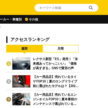
ーカー・車種別
その他
！
アクセスランキング
週間
月間
レクサス新型「ES」発売！「未
来感あってかっこいい」「価格
1
が高すぎる」SNSで賛否の声
【カー用品店】売れているタイ
ヤTOP10｜夏のロングドライブ
2
前に選ばれたモデルは？【2026
年6月版】
【カー用品店】売れているエン
ジンオイルTOP10｜夏本番前の
3
メンテナンスで選ばれている人