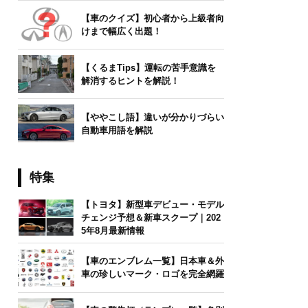
【車のクイズ】初心者から上級者向
けまで幅広く出題！
【くるまTips】運転の苦手意識を
解消するヒントを解説！
【ややこし語】違いが分かりづらい
自動車用語を解説
特集
【トヨタ】新型車デビュー・モデル
チェンジ予想＆新車スクープ｜202
5年8月最新情報
【車のエンブレム一覧】日本車＆外
車の珍しいマーク・ロゴを完全網羅