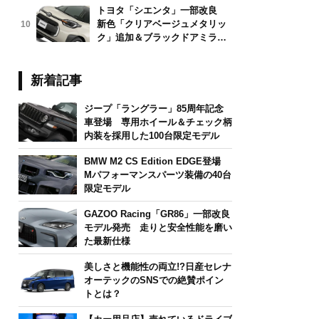
トヨタ「シエンタ」一部改良
新色「クリアベージュメタリッ
10
ク」追加＆ブラックドアミラー
採用
新着記事
ジープ「ラングラー」85周年記念
車登場 専用ホイール＆チェック柄
内装を採用した100台限定モデル
BMW M2 CS Edition EDGE登場
Mパフォーマンスパーツ装備の40台
限定モデル
GAZOO Racing「GR86」一部改良
モデル発売 走りと安全性能を磨い
た最新仕様
美しさと機能性の両立!?日産セレナ
オーテックのSNSでの絶賛ポイン
トとは？