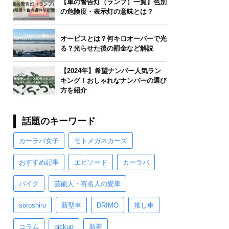
【車の警告灯（ランプ）一覧】色別
の危険度・表示灯の意味とは？
オービスとは？何キロオーバーで光
る？光らせた後の罰金など解説
【2024年】希望ナンバー人気ラン
キング！おしゃれなナンバーの選び
方を紹介
話題のキーワード
カーラバ女子
モトメガネカーズ
おすすめ記事
エピソード
カーラバ
バイク
芸能人・有名人の愛車
sotoshiru
新型車
DRIMO
推し車
コラム
pickup
新着