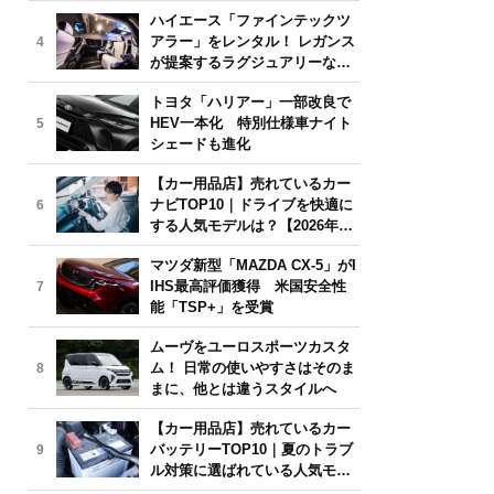
気モデルは？【2026年6月版】
ハイエース「ファインテックツ
アラー」をレンタル！ レガンス
4
が提案するラグジュアリーな移
動体験
トヨタ「ハリアー」一部改良で
HEV一本化 特別仕様車ナイト
5
シェードも進化
【カー用品店】売れているカー
ナビTOP10｜ドライブを快適に
6
する人気モデルは？【2026年6
月版】
マツダ新型「MAZDA CX-5」がI
IHS最高評価獲得 米国安全性
7
能「TSP+」を受賞
ムーヴをユーロスポーツカスタ
ム！ 日常の使いやすさはそのま
8
まに、他とは違うスタイルへ
【カー用品店】売れているカー
バッテリーTOP10｜夏のトラブ
9
ル対策に選ばれている人気モデ
ルは？【2026年6月版】