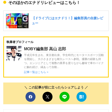
そのほかのエナドリレビューはこちら！
執筆者プロフィール
MOBY編集部 高山 志郎
平成元年生まれ、東京都出身。学生時代にモータースポーツ活動
を開始し、大小さまざまな耐久レースへ参戦。優勝の経験も持
つ。エンジニアとして複数の業界を渡りながら趣味で車やバイク
に触れ続け、縁あって自動...
記事一覧はこちら >
＼ この記事が役に立ったらシェアしよう ／