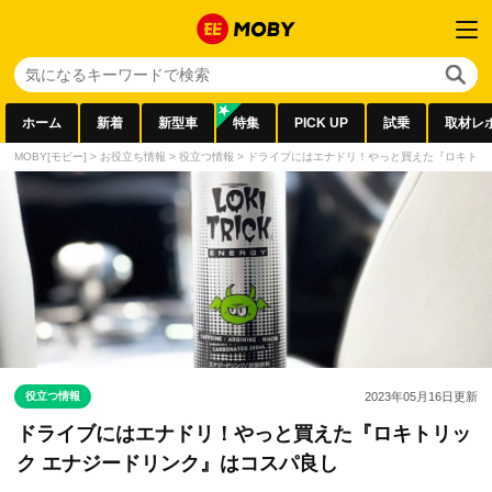
ホーム
新着
新型車
特集
PICK UP
試乗
取材レ
MOBY[モビー]
>
お役立ち情報
>
役立つ情報
>
ドライブにはエナドリ！やっと買えた『ロキトリ
役立つ情報
2023年05月16日
更新
ドライブにはエナドリ！やっと買えた『ロキトリッ
ク エナジードリンク』はコスパ良し