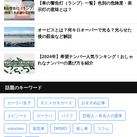
【車の警告灯（ランプ）一覧】色別の危険度・表
示灯の意味とは？
オービスとは？何キロオーバーで光る？光らせた
後の罰金など解説
【2024年】希望ナンバー人気ランキング！おしゃ
れなナンバーの選び方を紹介
話題のキーワード
カーラバ女子
モトメガネカーズ
おすすめ記事
エピソード
カーラバ
バイク
芸能人・有名人の愛車
sotoshiru
新型車
DRIMO
推し車
コラム