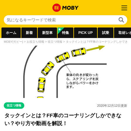
ホーム
新着
新型車
特集
PICK UP
試乗
取材レ
MOBY[モビー]
>
お役立ち情報
>
役立つ情報
>
タックインとは？FF車のコーナリングしかでき
役立つ情報
2020年12月12日
更新
タックインとは？FF車のコーナリングしかできな
い？やり方や動画を解説！