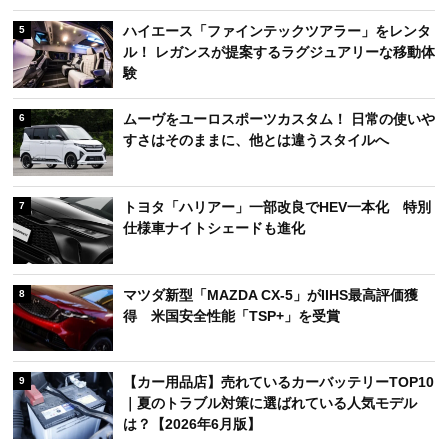
ハイエース「ファインテックツアラー」をレンタ
5
ル！ レガンスが提案するラグジュアリーな移動体
験
ムーヴをユーロスポーツカスタム！ 日常の使いや
6
すさはそのままに、他とは違うスタイルへ
トヨタ「ハリアー」一部改良でHEV一本化 特別
7
仕様車ナイトシェードも進化
マツダ新型「MAZDA CX-5」がIIHS最高評価獲
8
得 米国安全性能「TSP+」を受賞
【カー用品店】売れているカーバッテリーTOP10
9
｜夏のトラブル対策に選ばれている人気モデル
は？【2026年6月版】