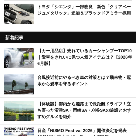
トヨタ「シエンタ」一部改良 新色「クリアベー
10
ジュメタリック」追加＆ブラックドアミラー採用
新着記事
【カー用品店】売れているカーシャンプーTOP10
｜愛車をきれいに保つ人気アイテムは？【2026年
6月版】
台風接近前にやるべき車の対策とは？飛来物・冠
水から愛車を守るポイント
【体験談】都内から姫路まで長距離ドライブ！立
ち寄った沼津SA・岡崎SA・刈谷SAの施設とおす
すめグルメを紹介
日産「NISMO Festival 2026」開催決定を発表