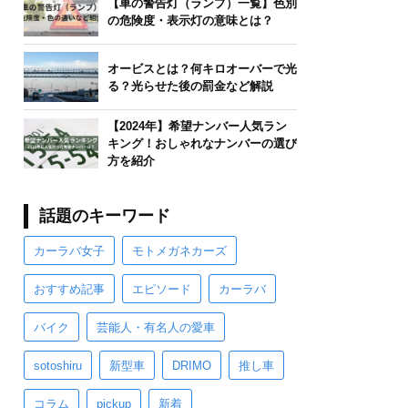
【車の警告灯（ランプ）一覧】色別
の危険度・表示灯の意味とは？
オービスとは？何キロオーバーで光
る？光らせた後の罰金など解説
【2024年】希望ナンバー人気ラン
キング！おしゃれなナンバーの選び
方を紹介
話題のキーワード
カーラバ女子
モトメガネカーズ
おすすめ記事
エピソード
カーラバ
バイク
芸能人・有名人の愛車
sotoshiru
新型車
DRIMO
推し車
コラム
pickup
新着