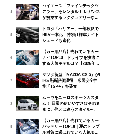
気モデルは？【2026年6月版】
ハイエース「ファインテックツ
アラー」をレンタル！ レガンス
4
が提案するラグジュアリーな移
動体験
トヨタ「ハリアー」一部改良で
HEV一本化 特別仕様車ナイト
5
シェードも進化
【カー用品店】売れているカー
ナビTOP10｜ドライブを快適に
6
する人気モデルは？【2026年6
月版】
マツダ新型「MAZDA CX-5」がI
IHS最高評価獲得 米国安全性
7
能「TSP+」を受賞
ムーヴをユーロスポーツカスタ
ム！ 日常の使いやすさはそのま
8
まに、他とは違うスタイルへ
【カー用品店】売れているカー
バッテリーTOP10｜夏のトラブ
9
ル対策に選ばれている人気モデ
ルは？【2026年6月版】