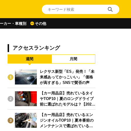
ーカー・車種別
その他
も
アクセスランキング
週間
月間
レクサス新型「ES」発売！「未
来感あってかっこいい」「価格
1
が高すぎる」SNSで賛否の声
【カー用品店】売れているタイ
ヤTOP10｜夏のロングドライブ
2
前に選ばれたモデルは？【2026
年6月版】
【カー用品店】売れているエン
ジンオイルTOP10｜夏本番前の
3
メンテナンスで選ばれている人