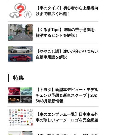
【車のクイズ】初心者から上級者向
けまで幅広く出題！
【くるまTips】運転の苦手意識を
解消するヒントを解説！
【ややこし語】違いが分かりづらい
自動車用語を解説
特集
【トヨタ】新型車デビュー・モデル
チェンジ予想＆新車スクープ｜202
5年8月最新情報
【車のエンブレム一覧】日本車＆外
車の珍しいマーク・ロゴを完全網羅