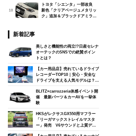
トヨタ「シエンタ」一部改良
新色「クリアベージュメタリッ
10
ク」追加＆ブラックドアミラー
採用
新着記事
美しさと機能性の両立!?日産セレナ
オーテックのSNSでの絶賛ポイン
トとは？
【カー用品店】売れているドライブ
レコーダーTOP10｜安心・安全な
ドライブを支える人気モデルは？
【2026年6月版】
BLITZ×carrozzeria体感イベント開
催 最新パーツ＆カーAVを一挙体
験
HKSがレクサスGX550用マフラー
「リーガマックストレイルマスタ
ー」発売 V6サウンドと上質デザ
インを両立