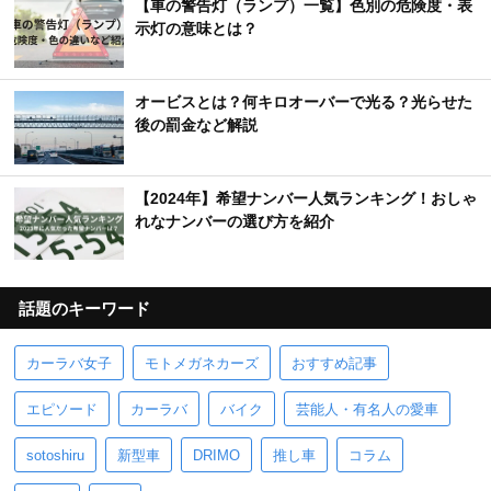
【車の警告灯（ランプ）一覧】色別の危険度・表
示灯の意味とは？
オービスとは？何キロオーバーで光る？光らせた
後の罰金など解説
【2024年】希望ナンバー人気ランキング！おしゃ
れなナンバーの選び方を紹介
話題のキーワード
カーラバ女子
モトメガネカーズ
おすすめ記事
エピソード
カーラバ
バイク
芸能人・有名人の愛車
sotoshiru
新型車
DRIMO
推し車
コラム