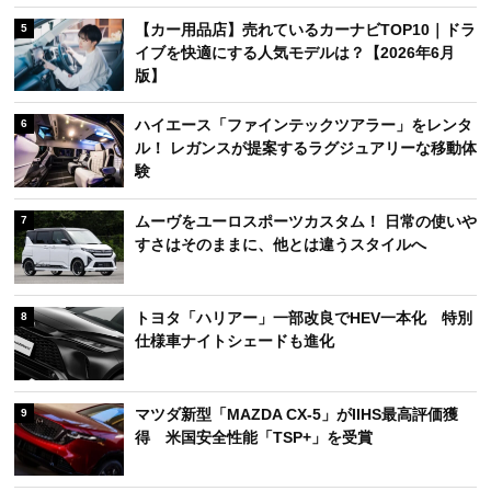
【カー用品店】売れているカーナビTOP10｜ドラ
5
イブを快適にする人気モデルは？【2026年6月
版】
ハイエース「ファインテックツアラー」をレンタ
6
ル！ レガンスが提案するラグジュアリーな移動体
験
ムーヴをユーロスポーツカスタム！ 日常の使いや
7
すさはそのままに、他とは違うスタイルへ
トヨタ「ハリアー」一部改良でHEV一本化 特別
8
仕様車ナイトシェードも進化
マツダ新型「MAZDA CX-5」がIIHS最高評価獲
9
得 米国安全性能「TSP+」を受賞