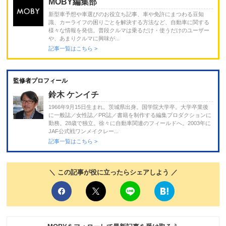
MOBY編集部
新型車予想や車選びのお役立ち記事、車や免許にまつわる豆知
識、カーライフの困りごとを解決する方法など、自動車に関する
様々な情報を発信。普段クルマは乗るだけ・使うだけのユーザー
や、あまりクルマに興味が...
記事一覧はこちら >
監修者プロフィール
鈴木 ケンイチ
1966年9月15日生まれ。茨城県出身。国学院大学卒。大学卒業後
に一般誌／女性誌／PR誌／書籍を制作する編集プロダクションに
勤務。28歳で独立。徐々に自動車関連のフィールドへ。2003年に
JAF公式戦ワンメイクレー...
記事一覧はこちら >
＼ この記事が役に立ったらシェアしよう ／