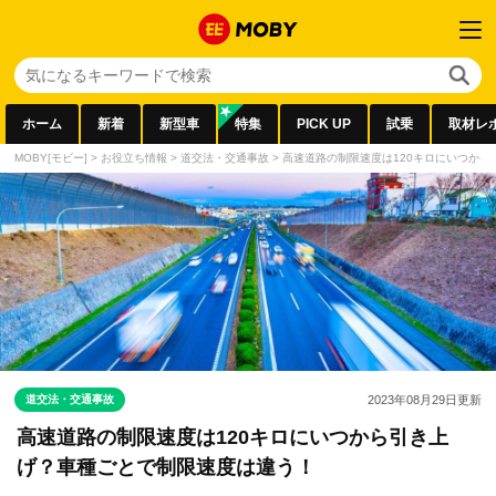
ホーム
新着
新型車
特集
PICK UP
試乗
取材レ
MOBY[モビー]
>
お役立ち情報
>
道交法・交通事故
>
高速道路の制限速度は120キロにいつか
道交法・交通事故
2023年08月29日
更新
高速道路の制限速度は120キロにいつから引き上
げ？車種ごとで制限速度は違う！