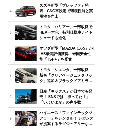
気モデルは？【2026年6月版】
スズキ新型「ブレッツァ」発
表 CNG車設定で環境性能と実
4
用性を向上
トヨタ「ハリアー」一部改良で
HEV一本化 特別仕様車ナイト
5
シェードも進化
マツダ新型「MAZDA CX-5」がI
IHS最高評価獲得 米国安全性
6
能「TSP+」を受賞
トヨタ「シエンタ」一部改良
新色「クリアベージュメタリッ
7
ク」追加＆ブラックドアミラー
採用
日産「キックス」が日本でも発
売！ SNSでは「待ってた！」
8
「いよいよか」の声多数
ハイエース「ファインテックツ
アラー」をレンタル！ レガンス
9
が提案するラグジュアリーな移
動体験