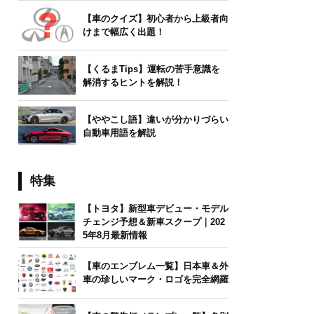
【車のクイズ】初心者から上級者向
けまで幅広く出題！
【くるまTips】運転の苦手意識を
解消するヒントを解説！
【ややこし語】違いが分かりづらい
自動車用語を解説
特集
【トヨタ】新型車デビュー・モデル
チェンジ予想＆新車スクープ｜202
5年8月最新情報
【車のエンブレム一覧】日本車＆外
車の珍しいマーク・ロゴを完全網羅