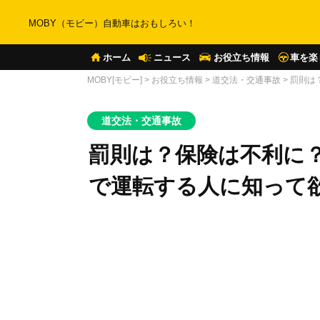
MOBY（モビー）自動車はおもしろい！
ホーム
ニュース
お役立ち情報
車を楽
MOBY[モビー]
>
お役立ち情報
>
道交法・交通事故
>
罰則は
道交法・交通事故
罰則は？保険は不利に
で運転する人に知って