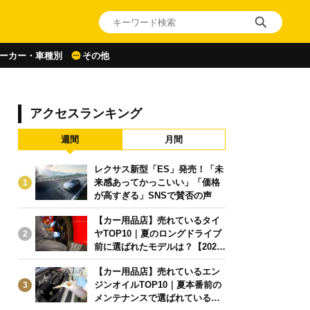
ーカー・車種別
その他
アクセスランキング
週間
月間
レクサス新型「ES」発売！「未
来感あってかっこいい」「価格
1
が高すぎる」SNSで賛否の声
【カー用品店】売れているタイ
ヤTOP10｜夏のロングドライブ
2
前に選ばれたモデルは？【2026
年6月版】
【カー用品店】売れているエン
ジンオイルTOP10｜夏本番前の
3
メンテナンスで選ばれている人