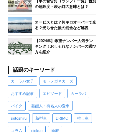
【車の警告灯（ランプ）一覧】色別
の危険度・表示灯の意味とは？
オービスとは？何キロオーバーで光
る？光らせた後の罰金など解説
【2024年】希望ナンバー人気ラン
キング！おしゃれなナンバーの選び
方を紹介
話題のキーワード
カーラバ女子
モトメガネカーズ
おすすめ記事
エピソード
カーラバ
バイク
芸能人・有名人の愛車
sotoshiru
新型車
DRIMO
推し車
コラム
pickup
新着