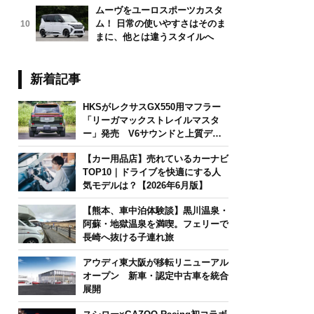
ムーヴをユーロスポーツカスタ
ム！ 日常の使いやすさはそのま
10
まに、他とは違うスタイルへ
新着記事
HKSがレクサスGX550用マフラー
「リーガマックストレイルマスタ
ー」発売 V6サウンドと上質デザ
インを両立
【カー用品店】売れているカーナビ
TOP10｜ドライブを快適にする人
気モデルは？【2026年6月版】
【熊本、車中泊体験談】黒川温泉・
阿蘇・地獄温泉を満喫。フェリーで
長崎へ抜ける子連れ旅
アウディ東大阪が移転リニューアル
オープン 新車・認定中古車を統合
展開