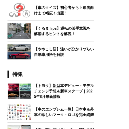
【車のクイズ】初心者から上級者向
けまで幅広く出題！
【くるまTips】運転の苦手意識を
解消するヒントを解説！
【ややこし語】違いが分かりづらい
自動車用語を解説
特集
【トヨタ】新型車デビュー・モデル
チェンジ予想＆新車スクープ｜202
5年8月最新情報
【車のエンブレム一覧】日本車＆外
車の珍しいマーク・ロゴを完全網羅