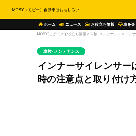
MOBY（モビー）自動車はおもしろい！
ホーム
ニュース
お役立ち情報
車を楽
MOBY[モビー]
>
お役立ち情報
>
車検･メンテナンス
>
インナ
車検･メンテナンス
インナーサイレンサー
時の注意点と取り付け