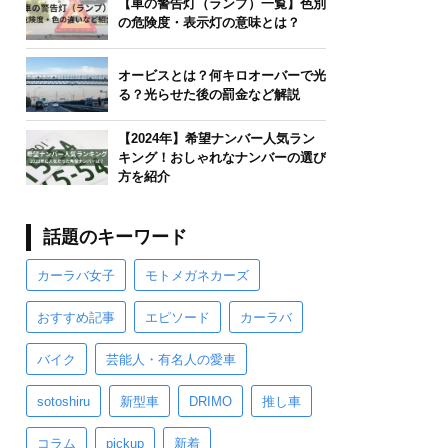
【車の警告灯（ランプ）一覧】色別
の危険度・表示灯の意味とは？
オービスとは？何キロオーバーで光
る？光らせた後の罰金など解説
【2024年】希望ナンバー人気ラン
キング！おしゃれなナンバーの選び
方を紹介
話題のキーワード
カーラバ女子
モトメガネカーズ
おすすめ記事
エピソード
カーラバ
バイク
芸能人・有名人の愛車
sotoshiru
新型車
DRIMO
推し車
コラム
pickup
新着