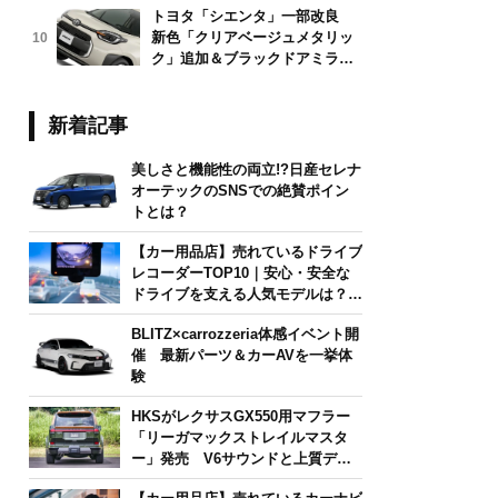
トヨタ「シエンタ」一部改良
新色「クリアベージュメタリッ
10
ク」追加＆ブラックドアミラー
採用
新着記事
美しさと機能性の両立!?日産セレナ
オーテックのSNSでの絶賛ポイン
トとは？
【カー用品店】売れているドライブ
レコーダーTOP10｜安心・安全な
ドライブを支える人気モデルは？
【2026年6月版】
BLITZ×carrozzeria体感イベント開
催 最新パーツ＆カーAVを一挙体
験
HKSがレクサスGX550用マフラー
「リーガマックストレイルマスタ
ー」発売 V6サウンドと上質デザ
インを両立