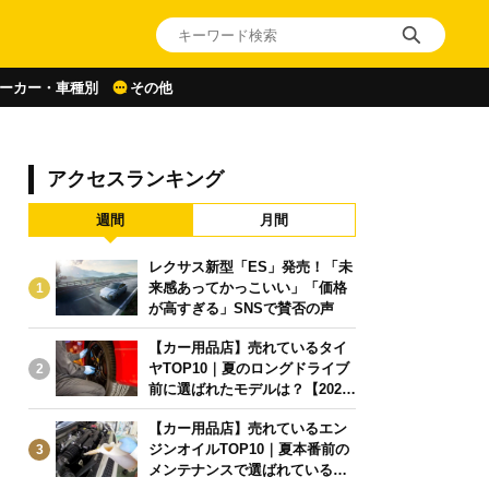
ーカー・車種別
その他
アクセスランキング
週間
月間
レクサス新型「ES」発売！「未
来感あってかっこいい」「価格
1
が高すぎる」SNSで賛否の声
【カー用品店】売れているタイ
ヤTOP10｜夏のロングドライブ
2
前に選ばれたモデルは？【2026
年6月版】
【カー用品店】売れているエン
ジンオイルTOP10｜夏本番前の
3
メンテナンスで選ばれている人