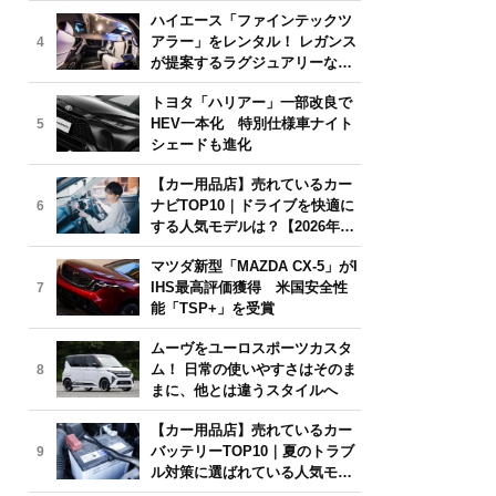
気モデルは？【2026年6月版】
ハイエース「ファインテックツ
アラー」をレンタル！ レガンス
4
が提案するラグジュアリーな移
動体験
トヨタ「ハリアー」一部改良で
HEV一本化 特別仕様車ナイト
5
シェードも進化
【カー用品店】売れているカー
ナビTOP10｜ドライブを快適に
6
する人気モデルは？【2026年6
月版】
マツダ新型「MAZDA CX-5」がI
IHS最高評価獲得 米国安全性
7
能「TSP+」を受賞
ムーヴをユーロスポーツカスタ
ム！ 日常の使いやすさはそのま
8
まに、他とは違うスタイルへ
【カー用品店】売れているカー
バッテリーTOP10｜夏のトラブ
9
ル対策に選ばれている人気モデ
ルは？【2026年6月版】