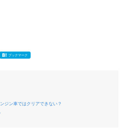
ブックマーク
はエンジン車ではクリアできない？
？