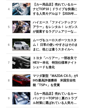
気モデルは？【2026年6月版】
【カー用品店】売れているカー
ナビTOP10｜ドライブを快適に
4
する人気モデルは？【2026年6
月版】
ハイエース「ファインテックツ
アラー」をレンタル！ レガンス
5
が提案するラグジュアリーな移
動体験
ムーヴをユーロスポーツカスタ
ム！ 日常の使いやすさはそのま
6
まに、他とは違うスタイルへ
トヨタ「ハリアー」一部改良で
HEV一本化 特別仕様車ナイト
7
シェードも進化
マツダ新型「MAZDA CX-5」がI
IHS最高評価獲得 米国安全性
8
能「TSP+」を受賞
【カー用品店】売れているカー
バッテリーTOP10｜夏のトラブ
9
ル対策に選ばれている人気モデ
ルは？【2026年6月版】