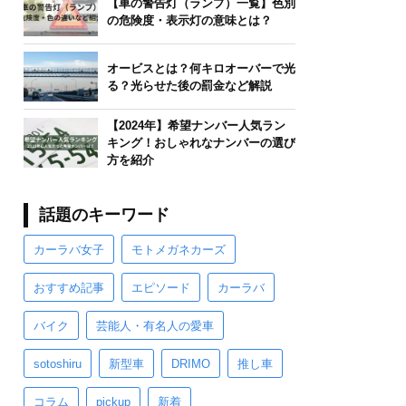
【車の警告灯（ランプ）一覧】色別
の危険度・表示灯の意味とは？
オービスとは？何キロオーバーで光
る？光らせた後の罰金など解説
【2024年】希望ナンバー人気ラン
キング！おしゃれなナンバーの選び
方を紹介
話題のキーワード
カーラバ女子
モトメガネカーズ
おすすめ記事
エピソード
カーラバ
バイク
芸能人・有名人の愛車
sotoshiru
新型車
DRIMO
推し車
コラム
pickup
新着