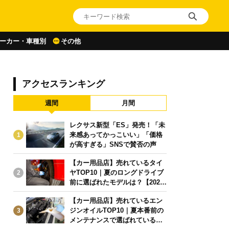
ーカー・車種別
その他
アクセスランキング
週間
月間
レクサス新型「ES」発売！「未
来感あってかっこいい」「価格
1
が高すぎる」SNSで賛否の声
【カー用品店】売れているタイ
ヤTOP10｜夏のロングドライブ
2
前に選ばれたモデルは？【2026
年6月版】
【カー用品店】売れているエン
ジンオイルTOP10｜夏本番前の
3
メンテナンスで選ばれている人