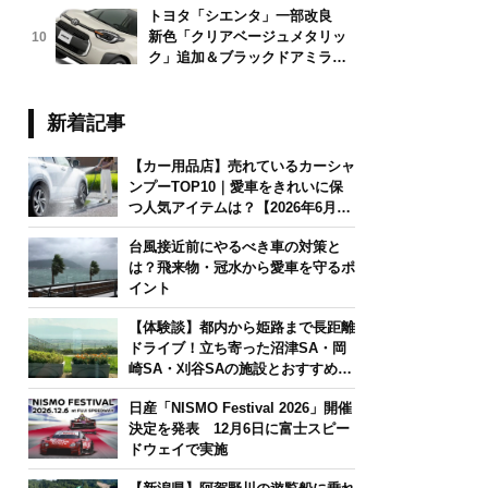
トヨタ「シエンタ」一部改良
新色「クリアベージュメタリッ
10
ク」追加＆ブラックドアミラー
採用
新着記事
【カー用品店】売れているカーシャ
ンプーTOP10｜愛車をきれいに保
つ人気アイテムは？【2026年6月
版】
台風接近前にやるべき車の対策と
は？飛来物・冠水から愛車を守るポ
イント
【体験談】都内から姫路まで長距離
ドライブ！立ち寄った沼津SA・岡
崎SA・刈谷SAの施設とおすすめグ
ルメを紹介
日産「NISMO Festival 2026」開催
決定を発表 12月6日に富士スピー
ドウェイで実施