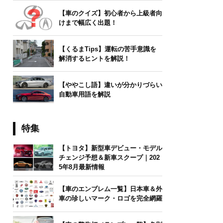
【車のクイズ】初心者から上級者向
けまで幅広く出題！
【くるまTips】運転の苦手意識を
解消するヒントを解説！
【ややこし語】違いが分かりづらい
自動車用語を解説
特集
【トヨタ】新型車デビュー・モデル
チェンジ予想＆新車スクープ｜202
5年8月最新情報
【車のエンブレム一覧】日本車＆外
車の珍しいマーク・ロゴを完全網羅