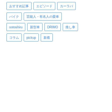
おすすめ記事
エピソード
カーラバ
バイク
芸能人・有名人の愛車
sotoshiru
新型車
DRIMO
推し車
コラム
pickup
新着