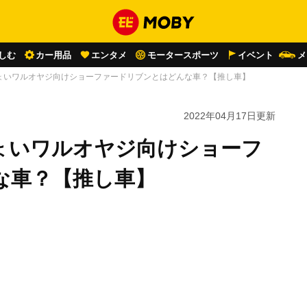
しむ
カー用品
エンタメ
モータースポーツ
イベント
メ
ょいワルオヤジ向けショーファードリブンとはどんな車？【推し車】
2022年04月17日
更新
ょいワルオヤジ向けショーフ
な車？【推し車】