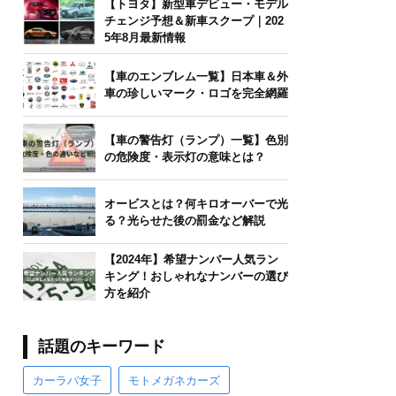
【トヨタ】新型車デビュー・モデル
チェンジ予想＆新車スクープ｜202
5年8月最新情報
【車のエンブレム一覧】日本車＆外
車の珍しいマーク・ロゴを完全網羅
【車の警告灯（ランプ）一覧】色別
の危険度・表示灯の意味とは？
オービスとは？何キロオーバーで光
る？光らせた後の罰金など解説
【2024年】希望ナンバー人気ラン
キング！おしゃれなナンバーの選び
方を紹介
話題のキーワード
カーラバ女子
モトメガネカーズ