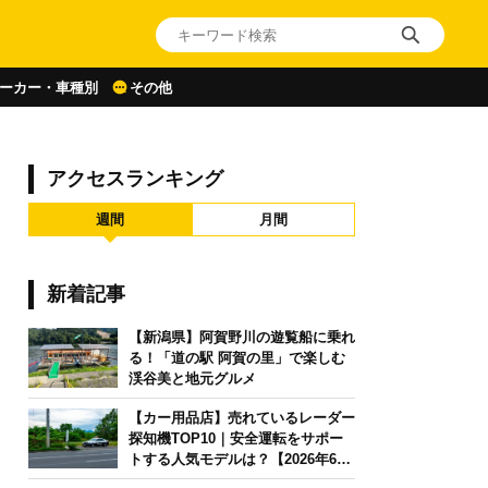
ーカー・車種別
その他
アクセスランキング
週間
月間
新着記事
【新潟県】阿賀野川の遊覧船に乗れ
る！「道の駅 阿賀の里」で楽しむ
渓谷美と地元グルメ
【カー用品店】売れているレーダー
探知機TOP10｜安全運転をサポー
トする人気モデルは？【2026年6月
版】